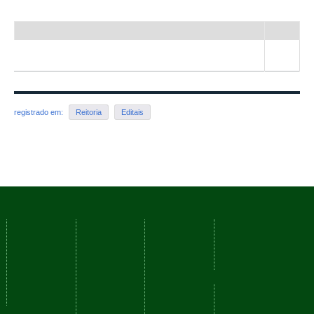
Título
Tipo
Resultado Definitivo Matrícula 1ª Chamada 2021-1- Mestrado Profissional em
Arquivo
Nutrição e Produção Animal
registrado em:
Reitoria
Editais
Voltar para o topo
Cursos
Serviços
Nossos
Navegação
Campi
Como
Fale
Acessibilidade
ingressar
Conosco
Mapa do
Reitoria
Técnicos
Ouvidoria
site
Barbacena
Graduação
Perguntas
Juiz de
Redes
Frequentes
Pós-
Fora