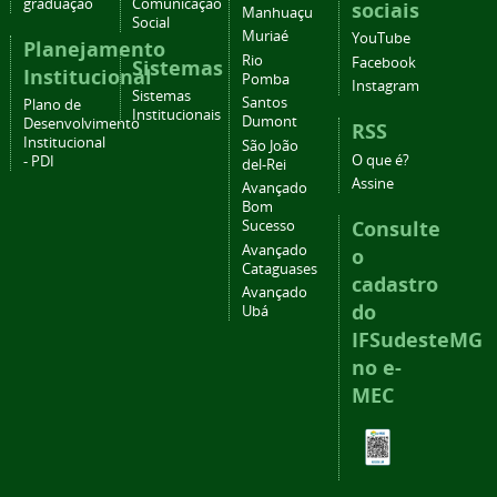
graduação
Comunicação
sociais
Manhuaçu
Social
Muriaé
YouTube
Planejamento
Rio
Facebook
Sistemas
Institucional
Pomba
Instagram
Sistemas
Santos
Plano de
Institucionais
Dumont
Desenvolvimento
RSS
Institucional
São João
O que é?
- PDI
del-Rei
Assine
Avançado
Bom
Consulte
Sucesso
Avançado
o
Cataguases
cadastro
Avançado
do
Ubá
IFSudesteMG
no e-
MEC