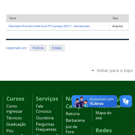
Título
Tipo
Resultado Provisório Matrícula 2ª Chamada 2021/1 - Secretariado
Arquivo
registrado em:
Reitoria
Editais
Voltar para o topo
Cursos
Serviços
Nossos
Navegação
Campi
Como
Fale
Acessibilidade
ingressar
Conosco
Mapa do
Reitoria
Técnicos
Ouvidoria
site
Barbacena
Graduação
Perguntas
Juiz de
Redes
Frequentes
Pós-
Fora