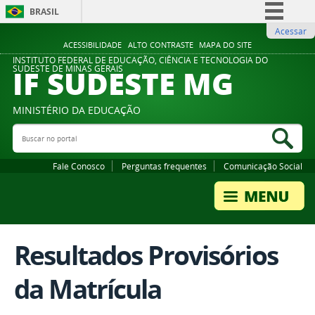
BRASIL
Acessar
Simplifique!
ACESSIBILIDADE
ALTO CONTRASTE
MAPA DO SITE
Comunica BR
INSTITUTO FEDERAL DE EDUCAÇÃO, CIÊNCIA E TECNOLOGIA DO
IF SUDESTE MG
SUDESTE DE MINAS GERAIS
Participe
Acesso à informação
MINISTÉRIO DA EDUCAÇÃO
Legislação
Buscar no portal
Bus
Canais
Fale Conosco
Perguntas frequentes
Comunicação Social
Resultados Provisórios
da Matrícula