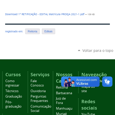
Download 1º RETIFICAÇÃO - EDITAL Matrícula PROEJA 2021-1.pdf
— 109 KB
registrado em:
Reitoria
Editais
Voltar para o topo
Cursos
Serviços
Nossos
Navegação
Campi
Como
Fale
Acessibilidade
ingressar
Conosco
Mapa do
Reitoria
Técnicos
Ouvidoria
site
Barbacena
Graduação
Perguntas
Juiz de
Redes
Frequentes
Pós-
Fora
graduação
Comunicação
sociais
Manhuaçu
Social
Muriaé
YouTube