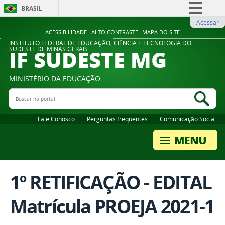
BRASIL
Acessar
Simplifique!
ACESSIBILIDADE
ALTO CONTRASTE
MAPA DO SITE
Comunica BR
INSTITUTO FEDERAL DE EDUCAÇÃO, CIÊNCIA E TECNOLOGIA DO
IF SUDESTE MG
SUDESTE DE MINAS GERAIS
Participe
Acesso à informação
MINISTÉRIO DA EDUCAÇÃO
Legislação
Buscar no portal
Bus
Canais
Fale Conosco
Perguntas frequentes
Comunicação Social
1º RETIFICAÇÃO - EDITAL
Matrícula PROEJA 2021-1