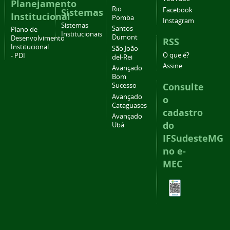
Planejamento
Rio
Facebook
Sistemas
Institucional
Pomba
Instagram
Sistemas
Santos
Plano de
Institucionais
Dumont
Desenvolvimento
RSS
Institucional
São João
O que é?
- PDI
del-Rei
Assine
Avançado
Bom
Consulte
Sucesso
Avançado
o
Cataguases
cadastro
Avançado
do
Ubá
IFSudesteMG
no e-
MEC