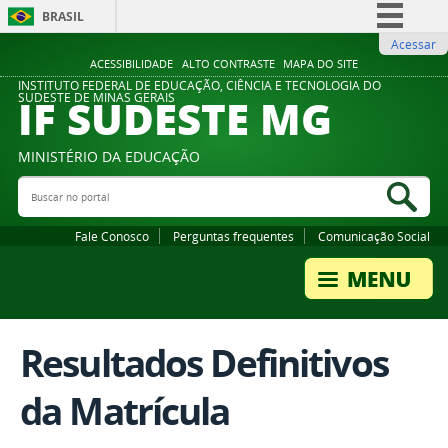
BRASIL
Acessar
Simplifique!
ACESSIBILIDADE
ALTO CONTRASTE
MAPA DO SITE
Comunica BR
INSTITUTO FEDERAL DE EDUCAÇÃO, CIÊNCIA E TECNOLOGIA DO
IF SUDESTE MG
SUDESTE DE MINAS GERAIS
Participe
Acesso à informação
MINISTÉRIO DA EDUCAÇÃO
Legislação
Buscar no portal
Bus
Canais
Fale Conosco
Perguntas frequentes
Comunicação Social
Resultados Definitivos
da Matrícula