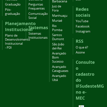
Barbacena
Graduação
Perguntas
Juiz de
Redes
Frequentes
Pós-
Fora
graduação
Comunicação
sociais
Manhuaçu
Social
Muriaé
YouTube
Planejamento
Rio
Facebook
Sistemas
Institucional
Pomba
Instagram
Sistemas
Santos
Plano de
Institucionais
Dumont
Desenvolvimento
RSS
Institucional
São João
O que é?
- PDI
del-Rei
Assine
Avançado
Bom
Consulte
Sucesso
Avançado
o
Cataguases
cadastro
Avançado
do
Ubá
IFSudesteMG
no e-
MEC