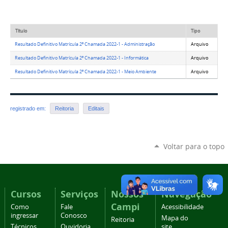
Título
Tipo
Resultado Definitivo Matrícula 2ª Chamada 2022-1 - Administração
Arquivo
Resultado Definitivo Matrícula 2ª Chamada 2022-1 - Informática
Arquivo
Resultado Definitivo Matrícula 2ª Chamada 2022-1 - Meio Ambiente
Arquivo
registrado em:
Reitoria
Editais
Voltar para o topo
Cursos
Serviços
Nossos
Navegação
Campi
Como
Fale
Acessibilidade
ingressar
Conosco
Mapa do
Reitoria
Técnicos
Ouvidoria
site