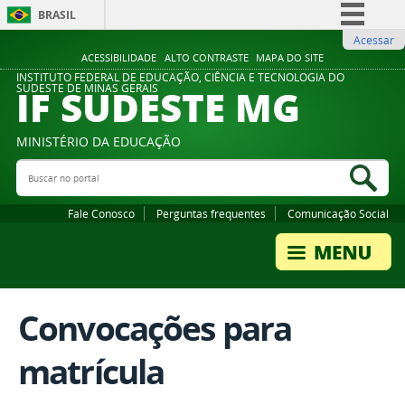
BRASIL
Acessar
Simplifique!
ACESSIBILIDADE
ALTO CONTRASTE
MAPA DO SITE
Comunica BR
INSTITUTO FEDERAL DE EDUCAÇÃO, CIÊNCIA E TECNOLOGIA DO
IF SUDESTE MG
SUDESTE DE MINAS GERAIS
Participe
Acesso à informação
MINISTÉRIO DA EDUCAÇÃO
Legislação
Buscar no portal
Bus
Canais
Fale Conosco
Perguntas frequentes
Comunicação Social
Convocações para
matrícula