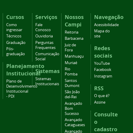
Cursos
Serviços
Nossos
Navegação
Campi
Como
Fale
Acessibilidade
ingressar
Conosco
Mapa do
Reitoria
Técnicos
Ouvidoria
site
Barbacena
Graduação
Perguntas
Juiz de
Redes
Frequentes
Pós-
Fora
graduação
Comunicação
sociais
Manhuaçu
Social
Muriaé
YouTube
Planejamento
Rio
Facebook
Sistemas
Institucional
Pomba
Instagram
Sistemas
Santos
Plano de
Institucionais
Dumont
Desenvolvimento
RSS
Institucional
São João
O que é?
- PDI
del-Rei
Assine
Avançado
Bom
Consulte
Sucesso
Avançado
o
Cataguases
cadastro
Avançado