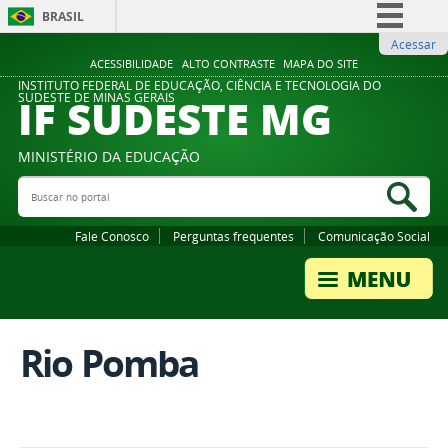
BRASIL
Acessar
Simplifique!
ACESSIBILIDADE
ALTO CONTRASTE
MAPA DO SITE
Comunica BR
INSTITUTO FEDERAL DE EDUCAÇÃO, CIÊNCIA E TECNOLOGIA DO
IF SUDESTE MG
SUDESTE DE MINAS GERAIS
Participe
Acesso à informação
MINISTÉRIO DA EDUCAÇÃO
Legislação
Buscar no portal
Bus
Canais
Fale Conosco
Perguntas frequentes
Comunicação Social
Rio Pomba