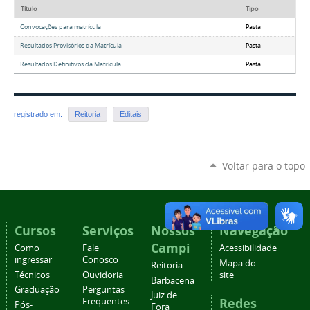
Título
Tipo
Convocações para matrícula
Pasta
Resultados Provisórios da Matrícula
Pasta
Resultados Definitivos da Matrícula
Pasta
registrado em:
Reitoria
Editais
Voltar para o topo
Cursos
Serviços
Nossos
Navegação
Campi
Como
Fale
Acessibilidade
ingressar
Conosco
Mapa do
Reitoria
Técnicos
Ouvidoria
site
Barbacena
Graduação
Perguntas
Juiz de
Redes
Frequentes
Pós-
Fora