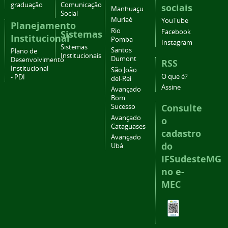
graduação
Comunicação
sociais
Manhuaçu
Social
Muriaé
YouTube
Planejamento
Rio
Facebook
Sistemas
Institucional
Pomba
Instagram
Sistemas
Santos
Plano de
Institucionais
Dumont
Desenvolvimento
RSS
Institucional
São João
O que é?
- PDI
del-Rei
Assine
Avançado
Bom
Consulte
Sucesso
Avançado
o
Cataguases
cadastro
Avançado
do
Ubá
IFSudesteMG
no e-
MEC