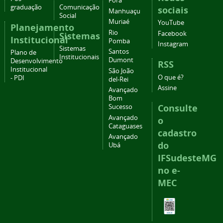
Fora
graduação
Comunicação
sociais
Manhuaçu
Social
Muriaé
YouTube
Planejamento
Rio
Facebook
Sistemas
Institucional
Pomba
Instagram
Sistemas
Santos
Plano de
Institucionais
Dumont
Desenvolvimento
RSS
Institucional
São João
O que é?
- PDI
del-Rei
Assine
Avançado
Bom
Consulte
Sucesso
Avançado
o
Cataguases
cadastro
Avançado
do
Ubá
IFSudesteMG
no e-
MEC