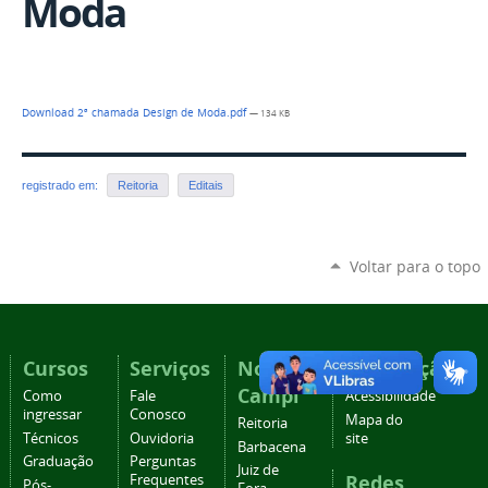
Moda
Download 2ª chamada Design de Moda.pdf
— 134 KB
registrado em:
Reitoria
Editais
Voltar para o topo
Cursos
Serviços
Nossos
Navegação
Campi
Como
Fale
Acessibilidade
ingressar
Conosco
Mapa do
Reitoria
Técnicos
Ouvidoria
site
Barbacena
Graduação
Perguntas
Juiz de
Redes
Frequentes
Pós-