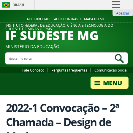
BRASIL
Acessar
Simplifique!
ACESSIBILIDADE
ALTO CONTRASTE
MAPA DO SITE
Comunica BR
INSTITUTO FEDERAL DE EDUCAÇÃO, CIÊNCIA E TECNOLOGIA DO
IF SUDESTE MG
SUDESTE DE MINAS GERAIS
Participe
Acesso à informação
MINISTÉRIO DA EDUCAÇÃO
Legislação
Buscar no portal
Bus
Canais
Fale Conosco
Perguntas frequentes
Comunicação Social
2022-1 Convocação – 2ª
Chamada – Design de