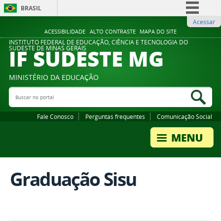
BRASIL
Acessar
Simplifique!
ACESSIBILIDADE
ALTO CONTRASTE
MAPA DO SITE
Comunica BR
INSTITUTO FEDERAL DE EDUCAÇÃO, CIÊNCIA E TECNOLOGIA DO
IF SUDESTE MG
SUDESTE DE MINAS GERAIS
Participe
Acesso à informação
MINISTÉRIO DA EDUCAÇÃO
Legislação
Buscar no portal
Bus
Canais
Fale Conosco
Perguntas frequentes
Comunicação Social
Graduação Sisu