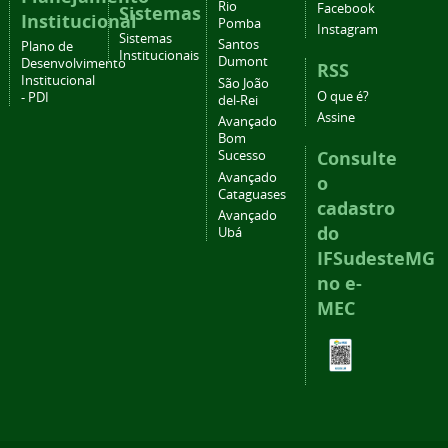
Rio
Facebook
Sistemas
Institucional
Pomba
Instagram
Sistemas
Santos
Plano de
Institucionais
Dumont
Desenvolvimento
RSS
Institucional
São João
O que é?
- PDI
del-Rei
Assine
Avançado
Bom
Consulte
Sucesso
Avançado
o
Cataguases
cadastro
Avançado
do
Ubá
IFSudesteMG
no e-
MEC