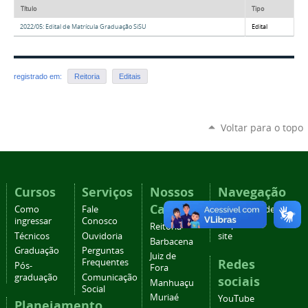
Título
Tipo
2022/05: Edital de Matrícula Graduação SiSU
Edital
registrado em:
Reitoria
Editais
Voltar para o topo
Cursos
Serviços
Nossos
Navegação
Campi
Como
Fale
Acessibilidade
ingressar
Conosco
Mapa do
Reitoria
Técnicos
Ouvidoria
site
Barbacena
Graduação
Perguntas
Juiz de
Redes
Frequentes
Pós-
Fora
graduação
Comunicação
sociais
Manhuaçu
Social
Muriaé
YouTube
Planejamento