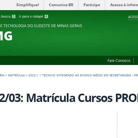
Simplifique!
Comunica BR
Participe
Acesso à infor
 a busca
3
Ir para o rodapé
4
ACESS
 E TECNOLOGIA DO SUDESTE DE MINAS GERAIS
MG
Fale Conosco
RIA
>
MATRÍCULA
>
2022-1
>
TÉCNICO INTEGRADO AO ENSINO MÉDIO EM SECRETARIADO - PR
2/03: Matrícula Cursos PRO