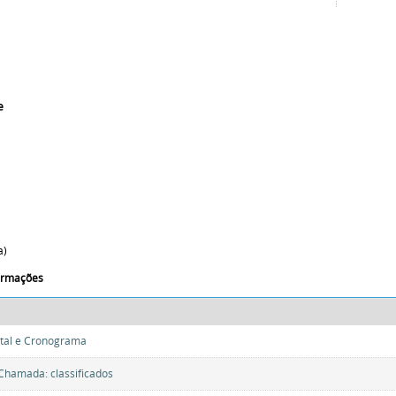
i
e
a)
formações
ital e Cronograma
 Chamada: classificados