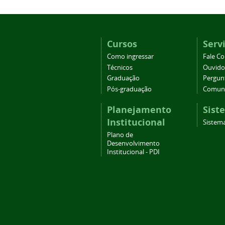
Cursos
Serv
Como ingressar
Fale C
Técnicos
Ouvido
Graduação
Pergun
Pós-graduação
Comuni
Planejamento
Sist
Institucional
Sistema
Plano de
Desenvolvimento
Institucional - PDI