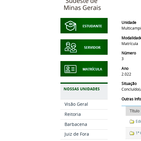
Unidade
Multicamp
Modalidad
Matrícula
Número
3
Ano
2.022
Situação
NOSSAS UNIDADES
Concluído(
Outras In
Visão Geral
Título
Reitoria
Ed
Barbacena
1ª
Juiz de Fora