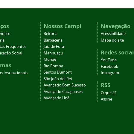
iços
Nossos Campi
Navegação
onosco
Reitoria
Acessibilidade
ria
Barbacena
Mapa do site
tas Frequentes
Juiz de Fora
Redes sociai
cação Social
Manhuaçu
Muriaé
YouTube
emas
Rio Pomba
Facebook
Santos Dumont
s Institucionais
Instagram
São João del-Rei
RSS
Avançado Bom Sucesso
Avançado Cataguases
O que é?
Avançado Ubá
Assine