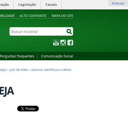
Acessar
mação
Legislação
Canais
IBILIDADE
ALTO CONTRASTE
MAPA DO SITE
Buscar no portal
Buscar no portal
YouTube
Instagram
Facebook
Perguntas frequentes
Comunicação Social
OEJA
>
JUIZ DE FORA
>
2022/03: MATRÍCULA CURSOS
EJA