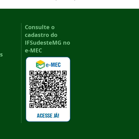
Consulte o
cadastro do
IFSudesteMG no
e-MEC
s