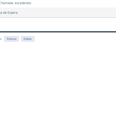
 Chamada: excedentes
sta de Espera
em:
Reitoria
Editais