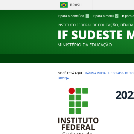
BRASIL
Ir para o conteúdo
1
Ir para o menu
2
Ir para
INSTITUTO FEDERAL DE EDUCAÇÃO, CIÊNCIA
IF SUDESTE 
MINISTÉRIO DA EDUCAÇÃO
VOCÊ ESTÁ AQUI:
PÁGINA INICIAL
>
EDITAIS
>
REITO
PROEJA
202