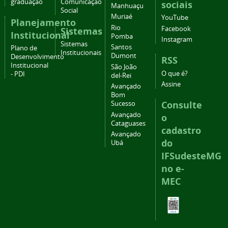
graduação
Comunicação
sociais
Manhuaçu
Social
Muriaé
YouTube
Planejamento
Rio
Facebook
Sistemas
Institucional
Pomba
Instagram
Sistemas
Santos
Plano de
Institucionais
Dumont
Desenvolvimento
RSS
Institucional
São João
O que é?
- PDI
del-Rei
Assine
Avançado
Bom
Consulte
Sucesso
Avançado
o
Cataguases
cadastro
Avançado
do
Ubá
IFSudesteMG
no e-
MEC