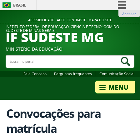
BRASIL
Acessar
Simplifique!
ACESSIBILIDADE
ALTO CONTRASTE
MAPA DO SITE
Comunica BR
INSTITUTO FEDERAL DE EDUCAÇÃO, CIÊNCIA E TECNOLOGIA DO
IF SUDESTE MG
SUDESTE DE MINAS GERAIS
Participe
Acesso à informação
MINISTÉRIO DA EDUCAÇÃO
Legislação
Buscar no portal
Bus
Canais
Fale Conosco
Perguntas frequentes
Comunicação Social
Convocações para
matrícula