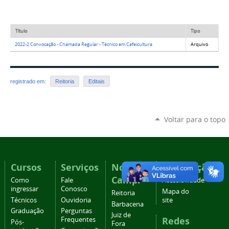
Título
Tipo
2022-2 Convocação - Chamada Regular - Técnico em Cafeicultura
Arquivo
registrado em:
Reitoria
Editais
Voltar para o topo
Cursos
Serviços
Nossos
Navegação
Campi
Como
Fale
Acessibilidade
ingressar
Conosco
Mapa do
Reitoria
Técnicos
Ouvidoria
site
Barbacena
Graduação
Perguntas
Juiz de
Redes
Frequentes
Pós-
Fora