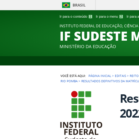
BRASIL
Ir para o conteúdo
1
Ir para o menu
2
Ir para
INSTITUTO FEDERAL DE EDUCAÇÃO, CIÊNCIA
IF SUDESTE 
MINISTÉRIO DA EDUCAÇÃO
VOCÊ ESTÁ AQUI:
PÁGINA INICIAL
>
EDITAIS
>
REITO
RIO POMBA
>
RESULTADOS DEFINITIVOS DA MATRÍCU
Res
202