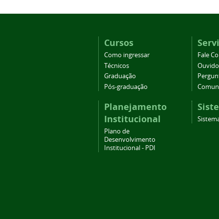
Cursos
Serv
Como ingressar
Fale C
Técnicos
Ouvido
Graduação
Pergun
Pós-graduação
Comuni
Planejamento
Sist
Institucional
Sistema
Plano de
Desenvolvimento
Institucional - PDI