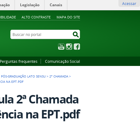
Acessar
mação
Legislação
Canais
IBILIDADE
ALTO CONTRASTE
MAPA DO SITE
Buscar no portal
Buscar no portal
YouTube
Instagram
Facebook
Perguntas frequentes
Comunicação Social
E PÓS-GRADUAÇÃO LATO SENSU
>
2ª CHAMADA
>
CIA NA EPT.PDF
cula 2ª Chamada
ncia na EPT.pdf