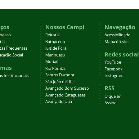
iços
Nossos Campi
Navegação
onosco
Reitoria
Acessibilidade
ria
Barbacena
Mapa do site
tas Frequentes
Juiz de Fora
Redes sociai
cação Social
Manhuaçu
Muriaé
YouTube
emas
Rio Pomba
Facebook
Santos Dumont
s Institucionais
Instagram
São João del-Rei
RSS
Avançado Bom Sucesso
Avançado Cataguases
O que é?
Avançado Ubá
Assine