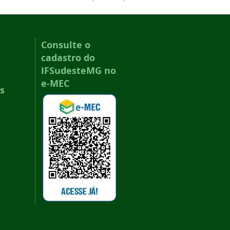
Consulte o
cadastro do
IFSudesteMG no
e-MEC
s