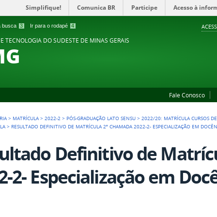
Simplifique!
Comunica BR
Participe
Acesso à infor
 a busca
3
Ir para o rodapé
4
ACESS
 E TECNOLOGIA DO SUDESTE DE MINAS GERAIS
MG
Fale Conosco
RIA
>
MATRÍCULA
>
2022-2
>
PÓS-GRADUAÇÃO LATO SENSU
>
2022/20: MATRÍCULA CURSOS D
LA
>
RESULTADO DEFINITIVO DE MATRÍCULA 2ª CHAMADA 2022-2- ESPECIALIZAÇÃO EM DOCÊN
ultado Definitivo de Matrí
2-2- Especialização em Docê