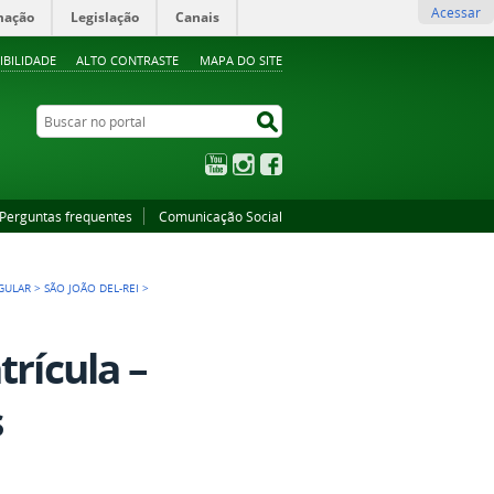
Acessar
mação
Legislação
Canais
IBILIDADE
ALTO CONTRASTE
MAPA DO SITE
Buscar no portal
Buscar no portal
YouTube
Instagram
Facebook
Perguntas frequentes
Comunicação Social
GULAR
>
SÃO JOÃO DEL-REI
>
trícula –
s