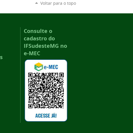
Voltar para o topo
Consulte o
cadastro do
IFSudesteMG no
e-MEC
s