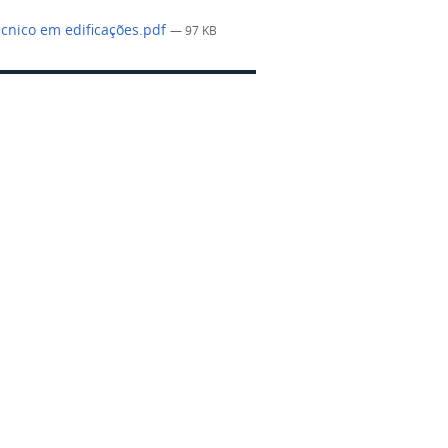
écnico em edificações.pdf
— 97 KB