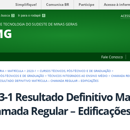
Simplifique!
Comunica BR
Participe
Acesso à infor
 a busca
3
Ir para o rodapé
4
ACESS
 E TECNOLOGIA DO SUDESTE DE MINAS GERAIS
MG
Fale Conosco
RIA
>
MATRÍCULA
>
2023-1
>
CURSOS TÉCNICOS, PÓS-TÉCNICO E DE GRADUAÇÃO
>
 PÓS-TÉCNICOS E DE GRADUAÇÃO
>
TÉCNICOS INTEGRADOS AO ENSINO MÉDIO
>
CHAMADA RE
RESULTADO DEFINITIVO MATRÍCULA – CHAMADA REGULAR – EDIFICAÇÕES
3-1 Resultado Definitivo Ma
mada Regular – Edificaçõe