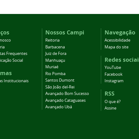
iços
Nossos Campi
Navegação
onosco
Reitoria
Acessibilidade
ria
Barbacena
Mapa do site
tas Frequentes
Juiz de Fora
Redes sociai
cação Social
Manhuaçu
Muriaé
YouTube
emas
Rio Pomba
Facebook
Santos Dumont
s Institucionais
Instagram
São João del-Rei
RSS
Avançado Bom Sucesso
Avançado Cataguases
O que é?
Avançado Ubá
Assine