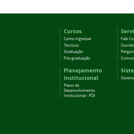
Cursos
Serv
Como ingressar
Fale C
Técnicos
Ouvido
Graduação
Pergun
Pós-graduação
Comuni
Planejamento
Sist
Institucional
Sistema
Plano de
Desenvolvimento
Institucional - PDI