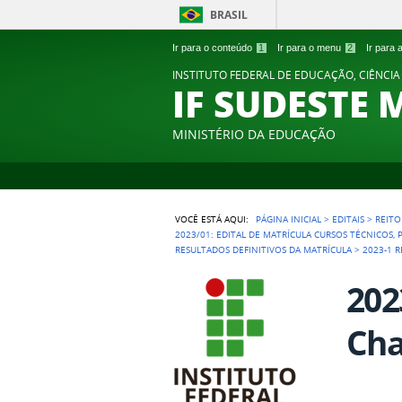
BRASIL
Ir para o conteúdo
1
Ir para o menu
2
Ir para
INSTITUTO FEDERAL DE EDUCAÇÃO, CIÊNCIA
IF SUDESTE 
MINISTÉRIO DA EDUCAÇÃO
VOCÊ ESTÁ AQUI:
PÁGINA INICIAL
>
EDITAIS
>
REITO
2023/01: EDITAL DE MATRÍCULA CURSOS TÉCNICOS,
RESULTADOS DEFINITIVOS DA MATRÍCULA
>
2023-1 
202
Cha