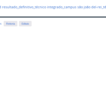
 resultado_definitivo_técnico integrado_campus são joão del-rei_t
em:
Reitoria
Editais