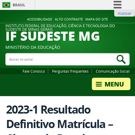
BRASIL
Acessar
Simplifique!
ACESSIBILIDADE
ALTO CONTRASTE
MAPA DO SITE
Comunica BR
INSTITUTO FEDERAL DE EDUCAÇÃO, CIÊNCIA E TECNOLOGIA DO
IF SUDESTE MG
SUDESTE DE MINAS GERAIS
Participe
Acesso à informação
MINISTÉRIO DA EDUCAÇÃO
Legislação
Buscar no portal
Bus
Canais
Fale Conosco
Perguntas frequentes
Comunicação Social
2023-1 Resultado
Definitivo Matrícula –