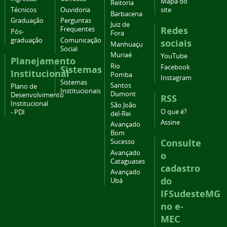
Mapa do
Reitoria
Técnicos
Ouvidoria
site
Barbacena
Graduação
Perguntas
Juiz de
Redes
Frequentes
Pós-
Fora
graduação
Comunicação
sociais
Manhuaçu
Social
Muriaé
YouTube
Planejamento
Rio
Facebook
Sistemas
Institucional
Pomba
Instagram
Sistemas
Santos
Plano de
Institucionais
Dumont
Desenvolvimento
RSS
Institucional
São João
O que é?
- PDI
del-Rei
Assine
Avançado
Bom
Consulte
Sucesso
Avançado
o
Cataguases
cadastro
Avançado
do
Ubá
IFSudesteMG
no e-
MEC