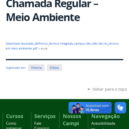
Chamada Regular –
Meio Ambiente
Download resultado_definitivo_técnico integrado_campus são joão del-rei_técnico
em meio ambiente.pdf
— 94 KB
registrado em:
Reitoria
Editais
Voltar para o topo
Cursos
Serviços
Nossos
Navegação
Campi
Como
Fale
Acessibilidade
ingressar
Conosco