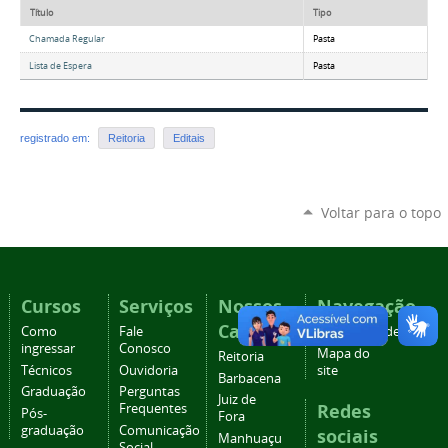
Título
Tipo
Chamada Regular
Pasta
Lista de Espera
Pasta
registrado em:
Reitoria
Editais
Voltar para o topo
Cursos
Serviços
Nossos
Navegação
Campi
Como
Fale
Acessibilidade
ingressar
Conosco
Mapa do
Reitoria
Técnicos
Ouvidoria
site
Barbacena
Graduação
Perguntas
Juiz de
Redes
Frequentes
Pós-
Fora
graduação
Comunicação
sociais
Manhuaçu
Social