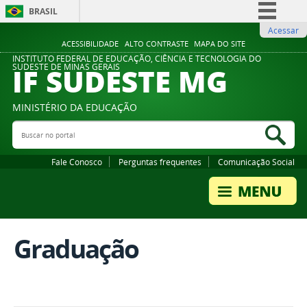
BRASIL
Acessar
Simplifique!
ACESSIBILIDADE
ALTO CONTRASTE
MAPA DO SITE
Comunica BR
INSTITUTO FEDERAL DE EDUCAÇÃO, CIÊNCIA E TECNOLOGIA DO
IF SUDESTE MG
SUDESTE DE MINAS GERAIS
Participe
Acesso à informação
MINISTÉRIO DA EDUCAÇÃO
Legislação
Buscar no portal
Bus
Canais
Fale Conosco
Perguntas frequentes
Comunicação Social
Graduação