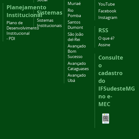
Muriaé
YouTube
Planejamento
Rio
Facebook
Sistemas
Institucional
Pomba
Instagram
Sistemas
Santos
Plano de
Institucionais
Dumont
Desenvolvimento
RSS
Institucional
São João
O que é?
- PDI
del-Rei
Assine
Avançado
Bom
Consulte
Sucesso
Avançado
o
Cataguases
cadastro
Avançado
do
Ubá
IFSudesteMG
no e-
MEC