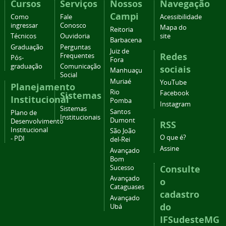
Cursos
Serviços
Nossos
Navegação
Campi
Como
Fale
Acessibilidade
ingressar
Conosco
Mapa do
Reitoria
Técnicos
Ouvidoria
site
Barbacena
Graduação
Perguntas
Juiz de
Redes
Frequentes
Pós-
Fora
graduação
Comunicação
sociais
Manhuaçu
Social
Muriaé
YouTube
Planejamento
Rio
Facebook
Sistemas
Institucional
Pomba
Instagram
Sistemas
Santos
Plano de
Institucionais
Dumont
Desenvolvimento
RSS
Institucional
São João
O que é?
- PDI
del-Rei
Assine
Avançado
Bom
Consulte
Sucesso
Avançado
o
Cataguases
cadastro
Avançado
do
Ubá
IFSudesteMG