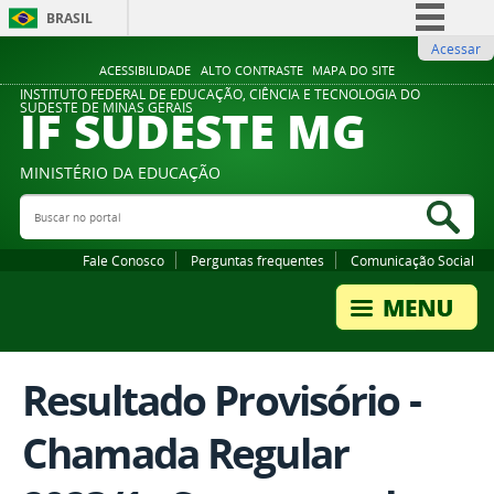
BRASIL
Acessar
Simplifique!
ACESSIBILIDADE
ALTO CONTRASTE
MAPA DO SITE
Comunica BR
INSTITUTO FEDERAL DE EDUCAÇÃO, CIÊNCIA E TECNOLOGIA DO
IF SUDESTE MG
SUDESTE DE MINAS GERAIS
Participe
Acesso à informação
MINISTÉRIO DA EDUCAÇÃO
Legislação
Buscar no portal
Bus
Canais
Fale Conosco
Perguntas frequentes
Comunicação Social
Resultado Provisório -
Chamada Regular