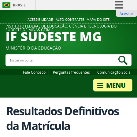
BRASIL
Acessar
Simplifique!
ACESSIBILIDADE
ALTO CONTRASTE
MAPA DO SITE
Comunica BR
INSTITUTO FEDERAL DE EDUCAÇÃO, CIÊNCIA E TECNOLOGIA DO
IF SUDESTE MG
SUDESTE DE MINAS GERAIS
Participe
Acesso à informação
MINISTÉRIO DA EDUCAÇÃO
Legislação
Buscar no portal
Bus
Canais
Fale Conosco
Perguntas frequentes
Comunicação Social
Resultados Definitivos
da Matrícula