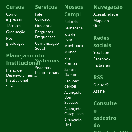
Cursos
Serviços
Nossos
Navegação
Campi
Como
Fale
Acessibilidade
ingressar
Conosco
Mapa do
Reitoria
Técnicos
Ouvidoria
site
Barbacena
Graduação
Perguntas
Juiz de
Redes
Frequentes
Pós-
Fora
graduação
Comunicação
sociais
Manhuaçu
Social
Muriaé
YouTube
Planejamento
Rio
Facebook
Sistemas
Institucional
Pomba
Instagram
Sistemas
Santos
Plano de
Institucionais
Dumont
Desenvolvimento
RSS
Institucional
São João
O que é?
- PDI
del-Rei
Assine
Avançado
Bom
Consulte
Sucesso
Avançado
o
Cataguases
cadastro
Avançado
do
Ubá