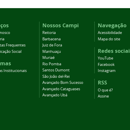
iços
Nossos Campi
Navegação
onosco
Reitoria
Acessibilidade
ria
Barbacena
Mapa do site
tas Frequentes
Juiz de Fora
Redes sociai
cação Social
Manhuaçu
Muriaé
YouTube
emas
Rio Pomba
Facebook
Santos Dumont
s Institucionais
Instagram
São João del-Rei
RSS
Avançado Bom Sucesso
Avançado Cataguases
O que é?
Avançado Ubá
Assine