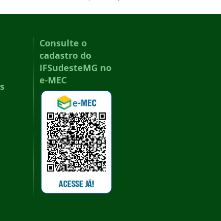
Consulte o
cadastro do
IFSudesteMG no
e-MEC
s