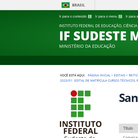
BRASIL
Ir para o conteúdo
1
Ir para o menu
2
Ir para
INSTITUTO FEDERAL DE EDUCAÇÃO, CIÊNCIA
IF SUDESTE 
MINISTÉRIO DA EDUCAÇÃO
VOCÊ ESTÁ AQUI:
PÁGINA INICIAL
>
EDITAIS
>
REITO
2023/01: EDITAL DE MATRÍCULA CURSOS TÉCNICOS,
San
Título
Convocaç