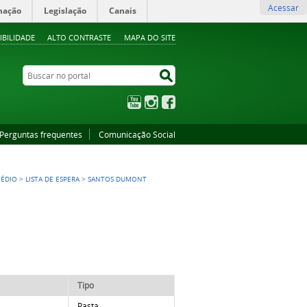
Acessar
mação
Legislação
Canais
IBILIDADE
ALTO CONTRASTE
MAPA DO SITE
Buscar no portal
Buscar no portal
YouTube
Instagram
Facebook
Perguntas frequentes
Comunicação Social
MÉDIO
>
LISTA DE ESPERA
>
SANTOS DUMONT
Tipo
Pasta