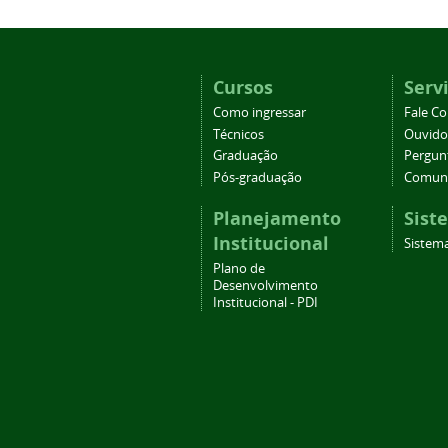
Cursos
Serv
Como ingressar
Fale C
Técnicos
Ouvido
Graduação
Pergun
Pós-graduação
Comuni
Planejamento
Sist
Institucional
Sistema
Plano de
Desenvolvimento
Institucional - PDI