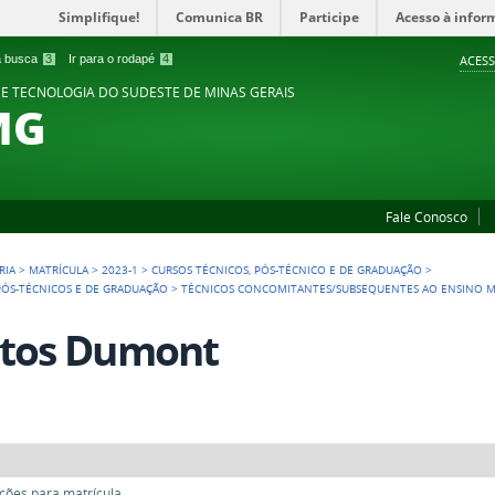
Simplifique!
Comunica BR
Participe
Acesso à infor
 a busca
3
Ir para o rodapé
4
ACESS
 E TECNOLOGIA DO SUDESTE DE MINAS GERAIS
MG
Fale Conosco
RIA
>
MATRÍCULA
>
2023-1
>
CURSOS TÉCNICOS, PÓS-TÉCNICO E DE GRADUAÇÃO
>
 PÓS-TÉCNICOS E DE GRADUAÇÃO
>
TÉCNICOS CONCOMITANTES/SUBSEQUENTES AO ENSINO 
tos Dumont
ões para matrícula