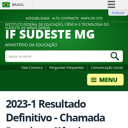
BRASIL
Acessar
Simplifique!
ACESSIBILIDADE
ALTO CONTRASTE
MAPA DO SITE
Comunica BR
INSTITUTO FEDERAL DE EDUCAÇÃO, CIÊNCIA E TECNOLOGIA DO
IF SUDESTE MG
SUDESTE DE MINAS GERAIS
Participe
Acesso à informação
MINISTÉRIO DA EDUCAÇÃO
Legislação
Buscar no portal
Bus
Canais
Fale Conosco
Perguntas frequentes
Comunicação Social
2023-1 Resultado
Definitivo - Chamada