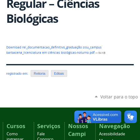
Regular – Ciências
Biológicas
Download rel_documentacao_definitivo_graduação sisu_campus
barbacena_licenciatura em ciências biológicas-noturno.pdf
— 94 KB
registrado em:
Reitoria
Editais
Voltar para o topo
Cursos
Serviços
Nossos
Navegação
Campi
Como
Fale
Acessibilidade
ingressar
Conosco