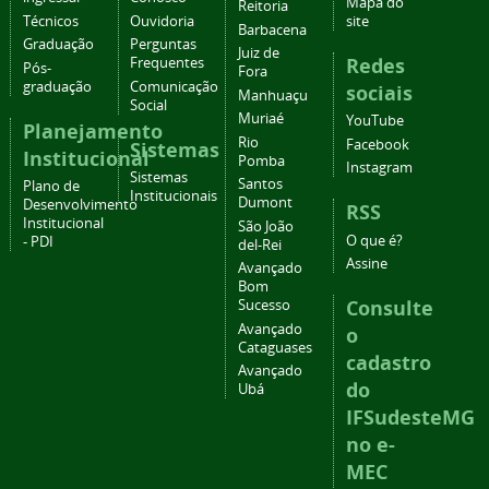
Mapa do
Reitoria
Técnicos
Ouvidoria
site
Barbacena
Graduação
Perguntas
Juiz de
Redes
Frequentes
Pós-
Fora
graduação
Comunicação
sociais
Manhuaçu
Social
Muriaé
YouTube
Planejamento
Rio
Facebook
Sistemas
Institucional
Pomba
Instagram
Sistemas
Santos
Plano de
Institucionais
Dumont
Desenvolvimento
RSS
Institucional
São João
O que é?
- PDI
del-Rei
Assine
Avançado
Bom
Consulte
Sucesso
Avançado
o
Cataguases
cadastro
Avançado
do
Ubá
IFSudesteMG
no e-
MEC