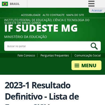
BRASIL
Acessar
Simplifique!
ACESSIBILIDADE
ALTO CONTRASTE
MAPA DO SITE
Comunica BR
INSTITUTO FEDERAL DE EDUCAÇÃO, CIÊNCIA E TECNOLOGIA DO
IF SUDESTE MG
SUDESTE DE MINAS GERAIS
Participe
Acesso à informação
MINISTÉRIO DA EDUCAÇÃO
Legislação
Buscar no portal
Bus
Canais
Fale Conosco
Perguntas frequentes
Comunicação Social
2023-1 Resultado
Definitivo - Lista de