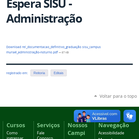
Espera SISU -
Administração
Download rel_documentacao_definitivo_graduação sisu_campus
muriaé_administração-noturno.pdf
— 87 KB
registrado em:
Reitoria
Editais
Voltar para o topo
Cursos
Serviços
Nossos
Navegação
Campi
Como
Fale
Acessibilidade
ingressar
Conosco