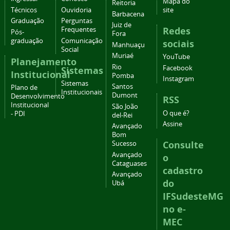
Mapa do
Reitoria
Técnicos
Ouvidoria
site
Barbacena
Graduação
Perguntas
Juiz de
Redes
Frequentes
Pós-
Fora
graduação
Comunicação
sociais
Manhuaçu
Social
Muriaé
YouTube
Planejamento
Rio
Facebook
Sistemas
Institucional
Pomba
Instagram
Sistemas
Santos
Plano de
Institucionais
Dumont
Desenvolvimento
RSS
Institucional
São João
O que é?
- PDI
del-Rei
Assine
Avançado
Bom
Consulte
Sucesso
Avançado
o
Cataguases
cadastro
Avançado
do
Ubá
IFSudesteMG
no e-
MEC