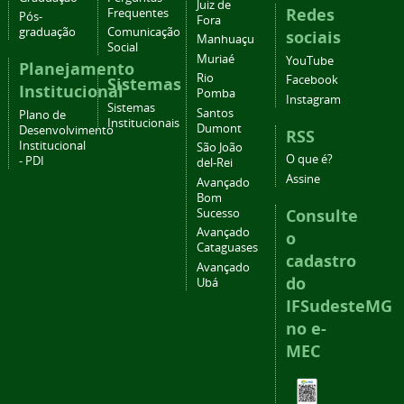
Juiz de
Redes
Frequentes
Pós-
Fora
graduação
Comunicação
sociais
Manhuaçu
Social
Muriaé
YouTube
Planejamento
Rio
Facebook
Sistemas
Institucional
Pomba
Instagram
Sistemas
Santos
Plano de
Institucionais
Dumont
Desenvolvimento
RSS
Institucional
São João
O que é?
- PDI
del-Rei
Assine
Avançado
Bom
Consulte
Sucesso
Avançado
o
Cataguases
cadastro
Avançado
do
Ubá
IFSudesteMG
no e-
MEC