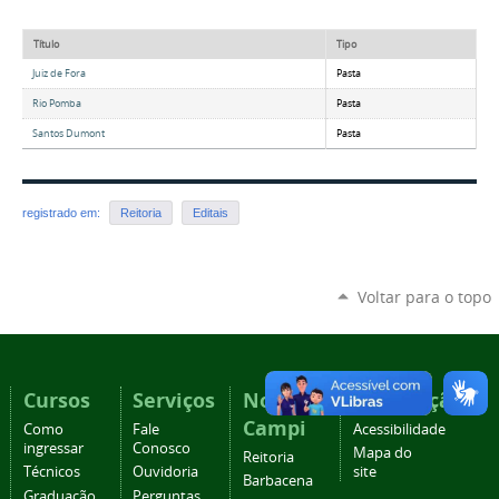
Título
Tipo
Juiz de Fora
Pasta
Rio Pomba
Pasta
Santos Dumont
Pasta
registrado em:
Reitoria
Editais
Voltar para o topo
Cursos
Serviços
Nossos
Navegação
Campi
Como
Fale
Acessibilidade
ingressar
Conosco
Mapa do
Reitoria
Técnicos
Ouvidoria
site
Barbacena
Graduação
Perguntas