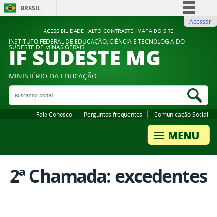
BRASIL
Acessar
Simplifique!
ACESSIBILIDADE
ALTO CONTRASTE
MAPA DO SITE
Comunica BR
INSTITUTO FEDERAL DE EDUCAÇÃO, CIÊNCIA E TECNOLOGIA DO
IF SUDESTE MG
SUDESTE DE MINAS GERAIS
Participe
Acesso à informação
MINISTÉRIO DA EDUCAÇÃO
Legislação
Buscar no portal
Bus
Canais
Fale Conosco
Perguntas frequentes
Comunicação Social
2ª Chamada: excedentes