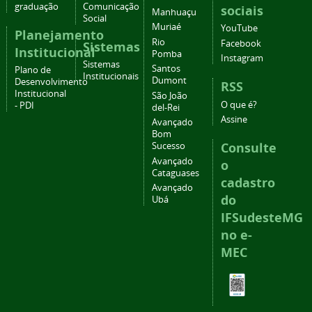
graduação
Comunicação
sociais
Manhuaçu
Social
Muriaé
YouTube
Planejamento
Rio
Facebook
Sistemas
Institucional
Pomba
Instagram
Sistemas
Santos
Plano de
Institucionais
Dumont
Desenvolvimento
RSS
Institucional
São João
O que é?
- PDI
del-Rei
Assine
Avançado
Bom
Consulte
Sucesso
Avançado
o
Cataguases
cadastro
Avançado
do
Ubá
IFSudesteMG
no e-
MEC