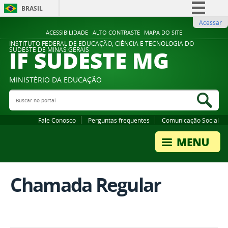
BRASIL
Acessar
Simplifique!
ACESSIBILIDADE
ALTO CONTRASTE
MAPA DO SITE
Comunica BR
INSTITUTO FEDERAL DE EDUCAÇÃO, CIÊNCIA E TECNOLOGIA DO
IF SUDESTE MG
SUDESTE DE MINAS GERAIS
Participe
Acesso à informação
MINISTÉRIO DA EDUCAÇÃO
Legislação
Buscar no portal
Bus
Canais
Fale Conosco
Perguntas frequentes
Comunicação Social
Chamada Regular