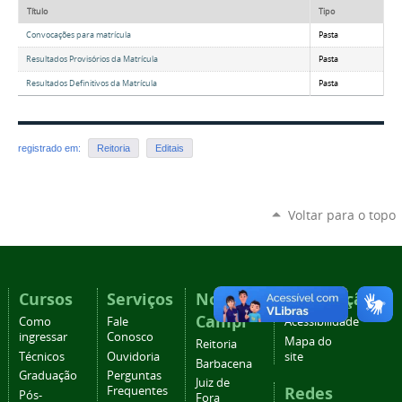
Título
Tipo
Convocações para matrícula
Pasta
Resultados Provisórios da Matrícula
Pasta
Resultados Definitivos da Matrícula
Pasta
registrado em:
Reitoria
Editais
Voltar para o topo
Cursos
Serviços
Nossos
Navegação
Campi
Como
Fale
Acessibilidade
ingressar
Conosco
Mapa do
Reitoria
Técnicos
Ouvidoria
site
Barbacena
Graduação
Perguntas
Juiz de
Redes
Frequentes
Pós-
Fora