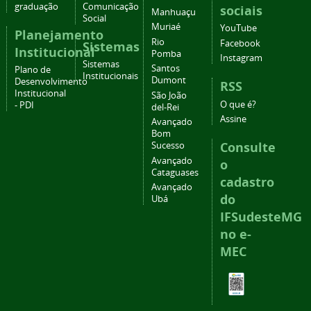
graduação
Comunicação
sociais
Manhuaçu
Social
Muriaé
YouTube
Planejamento
Rio
Facebook
Sistemas
Institucional
Pomba
Instagram
Sistemas
Santos
Plano de
Institucionais
Dumont
Desenvolvimento
RSS
Institucional
São João
O que é?
- PDI
del-Rei
Assine
Avançado
Bom
Consulte
Sucesso
Avançado
o
Cataguases
cadastro
Avançado
do
Ubá
IFSudesteMG
no e-
MEC