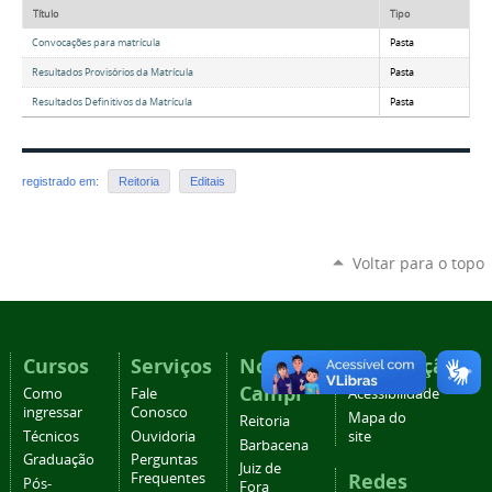
Título
Tipo
Convocações para matrícula
Pasta
Resultados Provisórios da Matrícula
Pasta
Resultados Definitivos da Matrícula
Pasta
registrado em:
Reitoria
Editais
Voltar para o topo
Cursos
Serviços
Nossos
Navegação
Campi
Como
Fale
Acessibilidade
ingressar
Conosco
Mapa do
Reitoria
Técnicos
Ouvidoria
site
Barbacena
Graduação
Perguntas
Juiz de
Redes
Frequentes
Pós-
Fora