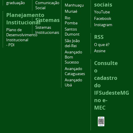
graduação
Comunicação
sociais
Manhuaçu
Social
Muriaé
YouTube
Planejamento
Rio
Facebook
Sistemas
Institucional
Pomba
Instagram
Sistemas
Santos
Plano de
Institucionais
Dumont
Desenvolvimento
RSS
Institucional
São João
O que é?
- PDI
del-Rei
Assine
Avançado
Bom
Consulte
Sucesso
Avançado
o
Cataguases
cadastro
Avançado
do
Ubá
IFSudesteMG
no e-
MEC