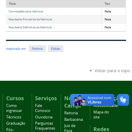
Título
Tipo
Convocações para matrícula
Pasta
Resultados Provisórios da Matrícula
Pasta
Resultados Definitivos da Matrícula
Pasta
registrado em:
Reitoria
Editais
Voltar para o topo
Cursos
Serviços
Nossos
Navegação
Campi
Como
Fale
Acessibilidade
ingressar
Conosco
Mapa do
Reitoria
Técnicos
Ouvidoria
site
Barbacena
Graduação
Perguntas
Juiz de
Redes
Frequentes
Pós-
Fora