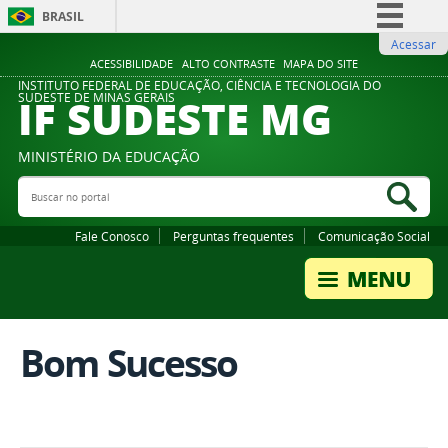
BRASIL
Acessar
Simplifique!
ACESSIBILIDADE
ALTO CONTRASTE
MAPA DO SITE
Comunica BR
INSTITUTO FEDERAL DE EDUCAÇÃO, CIÊNCIA E TECNOLOGIA DO
IF SUDESTE MG
SUDESTE DE MINAS GERAIS
Participe
Acesso à informação
MINISTÉRIO DA EDUCAÇÃO
Legislação
Buscar no portal
Bus
Canais
Fale Conosco
Perguntas frequentes
Comunicação Social
Bom Sucesso