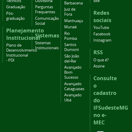
Técnicos
Ouvidoria
site
Barbacena
Graduação
Perguntas
Juiz de
Redes
Frequentes
Pós-
Fora
graduação
Comunicação
sociais
Manhuaçu
Social
Muriaé
YouTube
Planejamento
Rio
Facebook
Sistemas
Institucional
Pomba
Instagram
Sistemas
Santos
Plano de
Institucionais
Dumont
Desenvolvimento
RSS
Institucional
São João
O que é?
- PDI
del-Rei
Assine
Avançado
Bom
Consulte
Sucesso
Avançado
o
Cataguases
cadastro
Avançado
do
Ubá
IFSudesteMG
no e-
MEC