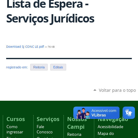
Lista de Espera -
Serviços Jurídicos
Download SJ CONC LE.pdf
— 76 KB
registrado em:
Reitoria
Editais
Voltar para o topo
Cursos
Serviços
Nossos
Navegação
Campi
Como
Fale
Acessibilidade
ingressar
Conosco
Mapa do
Reitoria