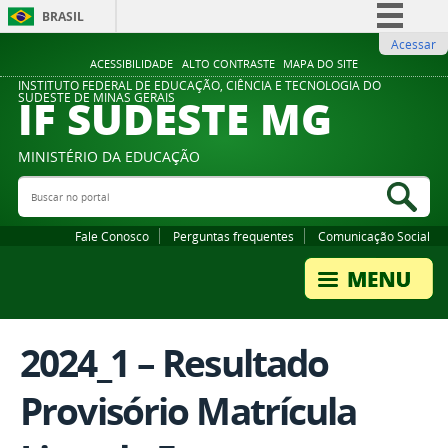
BRASIL
Acessar
Simplifique!
ACESSIBILIDADE
ALTO CONTRASTE
MAPA DO SITE
Comunica BR
INSTITUTO FEDERAL DE EDUCAÇÃO, CIÊNCIA E TECNOLOGIA DO
IF SUDESTE MG
SUDESTE DE MINAS GERAIS
Participe
Acesso à informação
MINISTÉRIO DA EDUCAÇÃO
Legislação
Buscar no portal
Bus
Canais
Fale Conosco
Perguntas frequentes
Comunicação Social
2024_1 – Resultado
Provisório Matrícula