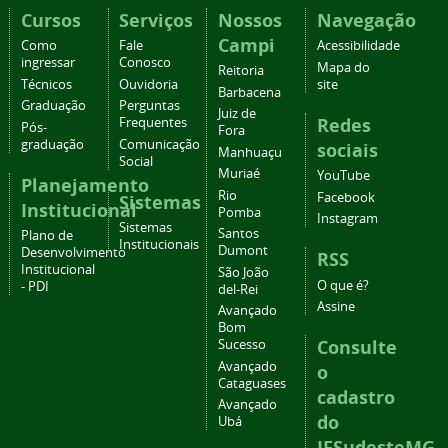
Cursos
Serviços
Nossos
Navegação
Campi
Como
Fale
Acessibilidade
ingressar
Conosco
Mapa do
Reitoria
Técnicos
Ouvidoria
site
Barbacena
Graduação
Perguntas
Juiz de
Redes
Frequentes
Pós-
Fora
graduação
Comunicação
sociais
Manhuaçu
Social
Muriaé
YouTube
Planejamento
Rio
Facebook
Sistemas
Institucional
Pomba
Instagram
Sistemas
Santos
Plano de
Institucionais
Dumont
Desenvolvimento
RSS
Institucional
São João
O que é?
- PDI
del-Rei
Assine
Avançado
Bom
Consulte
Sucesso
Avançado
o
Cataguases
cadastro
Avançado
do
Ubá
IFSudesteMG