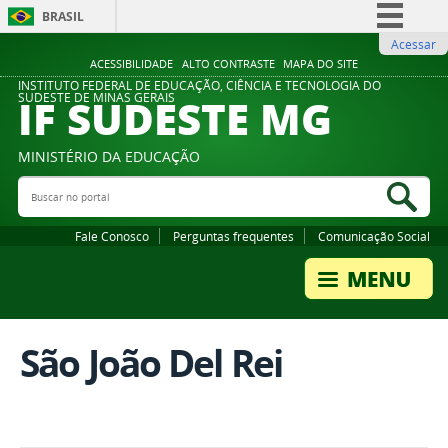
BRASIL
Acessar
Simplifique!
ACESSIBILIDADE
ALTO CONTRASTE
MAPA DO SITE
Comunica BR
INSTITUTO FEDERAL DE EDUCAÇÃO, CIÊNCIA E TECNOLOGIA DO
IF SUDESTE MG
SUDESTE DE MINAS GERAIS
Participe
Acesso à informação
MINISTÉRIO DA EDUCAÇÃO
Legislação
Buscar no portal
Bus
Canais
Fale Conosco
Perguntas frequentes
Comunicação Social
São João Del Rei