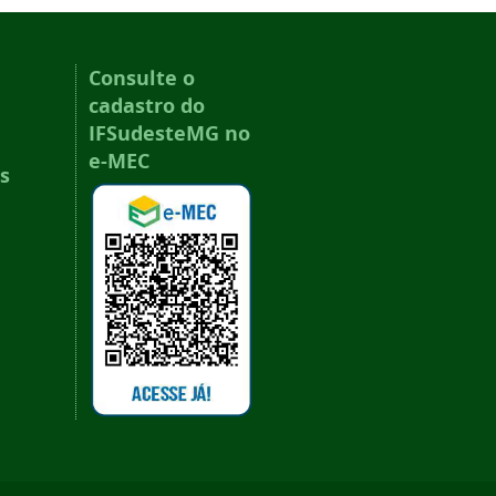
Consulte o
cadastro do
IFSudesteMG no
e-MEC
s