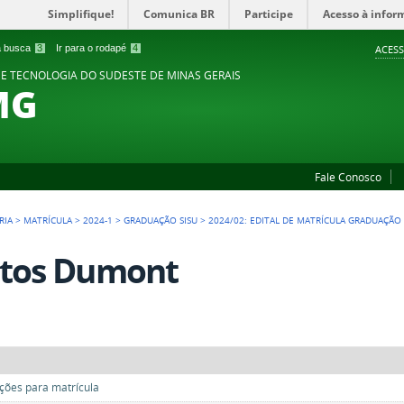
Simplifique!
Comunica BR
Participe
Acesso à infor
 a busca
3
Ir para o rodapé
4
ACESS
 E TECNOLOGIA DO SUDESTE DE MINAS GERAIS
MG
Fale Conosco
RIA
>
MATRÍCULA
>
2024-1
>
GRADUAÇÃO SISU
>
2024/02: EDITAL DE MATRÍCULA GRADUAÇÃO 
tos Dumont
ões para matrícula