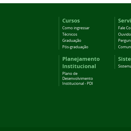
Cursos
Serv
Como ingressar
Fale C
Técnicos
Ouvido
Graduação
Pergun
Pós-graduação
Comuni
Planejamento
Sist
Institucional
Sistema
Plano de
Desenvolvimento
Institucional - PDI