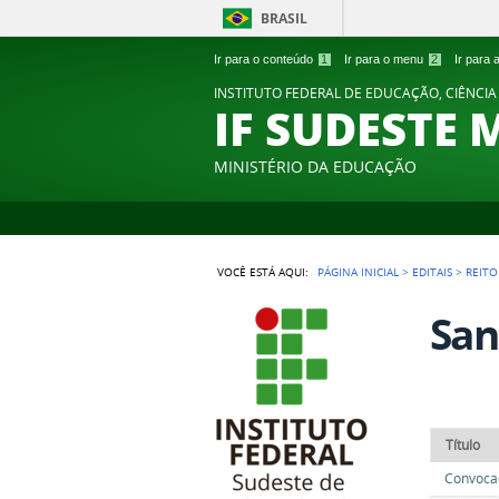
BRASIL
Ir para o conteúdo
1
Ir para o menu
2
Ir para
INSTITUTO FEDERAL DE EDUCAÇÃO, CIÊNCIA
IF SUDESTE 
MINISTÉRIO DA EDUCAÇÃO
VOCÊ ESTÁ AQUI:
PÁGINA INICIAL
>
EDITAIS
>
REITO
San
Título
Convocaç