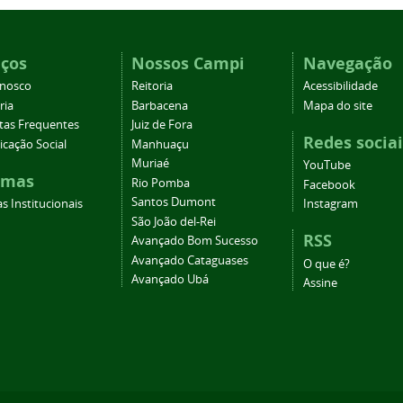
iços
Nossos Campi
Navegação
onosco
Reitoria
Acessibilidade
ria
Barbacena
Mapa do site
tas Frequentes
Juiz de Fora
Redes sociai
cação Social
Manhuaçu
Muriaé
YouTube
emas
Rio Pomba
Facebook
Santos Dumont
s Institucionais
Instagram
São João del-Rei
RSS
Avançado Bom Sucesso
Avançado Cataguases
O que é?
Avançado Ubá
Assine