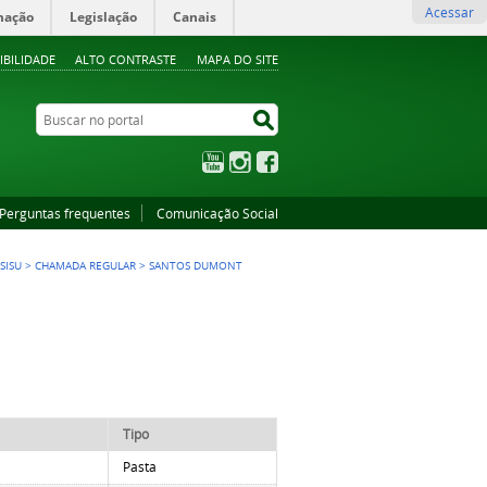
Acessar
mação
Legislação
Canais
IBILIDADE
ALTO CONTRASTE
MAPA DO SITE
Buscar no portal
Buscar no portal
YouTube
Instagram
Facebook
Perguntas frequentes
Comunicação Social
SISU
>
CHAMADA REGULAR
>
SANTOS DUMONT
Tipo
Pasta