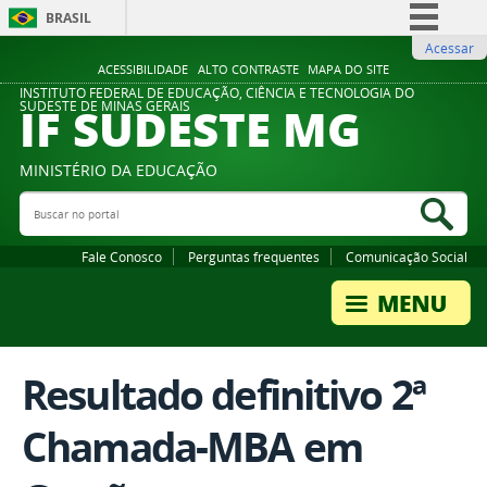
BRASIL
Acessar
Simplifique!
ACESSIBILIDADE
ALTO CONTRASTE
MAPA DO SITE
Comunica BR
INSTITUTO FEDERAL DE EDUCAÇÃO, CIÊNCIA E TECNOLOGIA DO
IF SUDESTE MG
SUDESTE DE MINAS GERAIS
Participe
Acesso à informação
MINISTÉRIO DA EDUCAÇÃO
Legislação
Buscar no portal
Bus
Canais
Fale Conosco
Perguntas frequentes
Comunicação Social
Resultado definitivo 2ª
Chamada-MBA em