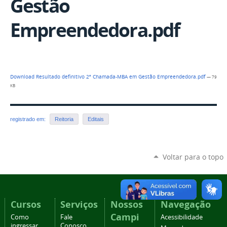
Gestão
Empreendedora.pdf
Download Resultado definitivo 2ª Chamada-MBA em Gestão Empreendedora.pdf
— 79
KB
registrado em:
Reitoria
Editais
Voltar para o topo
Cursos
Serviços
Nossos
Navegação
Campi
Como
Fale
Acessibilidade
ingressar
Conosco