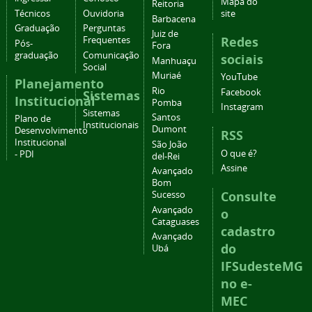
Mapa do
Reitoria
Técnicos
Ouvidoria
site
Barbacena
Graduação
Perguntas
Juiz de
Redes
Frequentes
Pós-
Fora
graduação
Comunicação
sociais
Manhuaçu
Social
Muriaé
YouTube
Planejamento
Rio
Facebook
Sistemas
Institucional
Pomba
Instagram
Sistemas
Santos
Plano de
Institucionais
Dumont
Desenvolvimento
RSS
Institucional
São João
O que é?
- PDI
del-Rei
Assine
Avançado
Bom
Consulte
Sucesso
Avançado
o
Cataguases
cadastro
Avançado
do
Ubá
IFSudesteMG
no e-
MEC