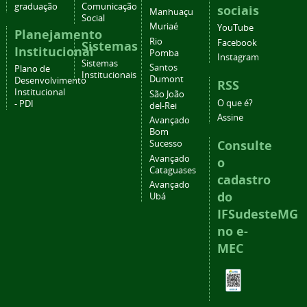
graduação
Comunicação
sociais
Manhuaçu
Social
Muriaé
YouTube
Planejamento
Rio
Facebook
Sistemas
Institucional
Pomba
Instagram
Sistemas
Santos
Plano de
Institucionais
Dumont
Desenvolvimento
RSS
Institucional
São João
O que é?
- PDI
del-Rei
Assine
Avançado
Bom
Consulte
Sucesso
Avançado
o
Cataguases
cadastro
Avançado
do
Ubá
IFSudesteMG
no e-
MEC