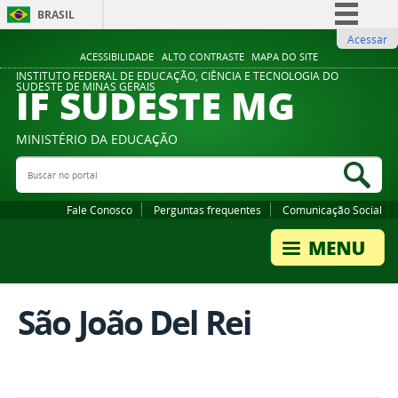
BRASIL
Acessar
Simplifique!
ACESSIBILIDADE
ALTO CONTRASTE
MAPA DO SITE
Comunica BR
INSTITUTO FEDERAL DE EDUCAÇÃO, CIÊNCIA E TECNOLOGIA DO
IF SUDESTE MG
SUDESTE DE MINAS GERAIS
Participe
Acesso à informação
MINISTÉRIO DA EDUCAÇÃO
Legislação
Buscar no portal
Bus
Canais
Fale Conosco
Perguntas frequentes
Comunicação Social
São João Del Rei