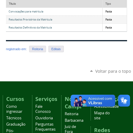
Título
Tipo
Convocações para matrícula
Pasta
Resultados Provisórios da Matrícula
Pasta
Resultados Definitivos da Matrícula
Pasta
registrado em:
Reitoria
Editais
Voltar para o topo
Cursos
Serviços
Nossos
Navegação
Campi
Como
Fale
Acessibilidade
ingressar
Conosco
Mapa do
Reitoria
Técnicos
Ouvidoria
site
Barbacena
Graduação
Perguntas
Juiz de
Redes
Frequentes
Pós-
Fora