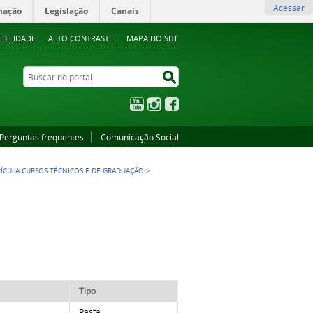
Acessar
mação
Legislação
Canais
IBILIDADE
ALTO CONTRASTE
MAPA DO SITE
Buscar no portal
Buscar no portal
YouTube
Instagram
Facebook
Perguntas frequentes
Comunicação Social
RÍCULA CURSOS TÉCNICOS E DE GRADUAÇÃO
>
Tipo
Pasta