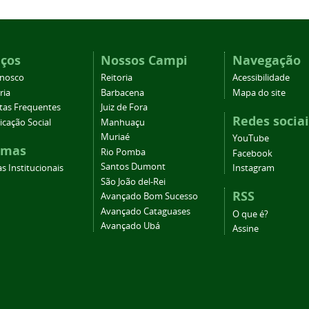
iços
Nossos Campi
Navegação
onosco
Reitoria
Acessibilidade
ria
Barbacena
Mapa do site
tas Frequentes
Juiz de Fora
Redes sociai
cação Social
Manhuaçu
Muriaé
YouTube
emas
Rio Pomba
Facebook
Santos Dumont
s Institucionais
Instagram
São João del-Rei
RSS
Avançado Bom Sucesso
Avançado Cataguases
O que é?
Avançado Ubá
Assine