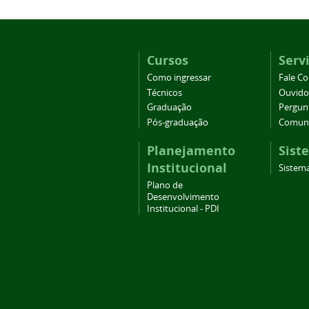
Cursos
Serv
Como ingressar
Fale C
Técnicos
Ouvido
Graduação
Pergun
Pós-graduação
Comuni
Planejamento
Sist
Institucional
Sistema
Plano de
Desenvolvimento
Institucional - PDI