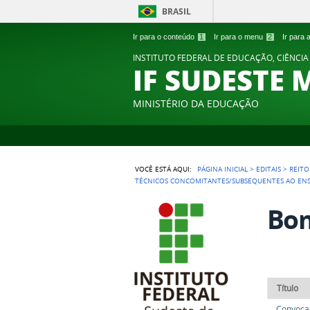
BRASIL
Ir para o conteúdo
1
Ir para o menu
2
Ir para
INSTITUTO FEDERAL DE EDUCAÇÃO, CIÊNCIA
IF SUDESTE 
MINISTÉRIO DA EDUCAÇÃO
VOCÊ ESTÁ AQUI:
PÁGINA INICIAL
>
EDITAIS
>
REITO
TÉCNICOS CONCOMITANTES/SUBSEQUENTES AO EN
Bom
Título
Convocaç