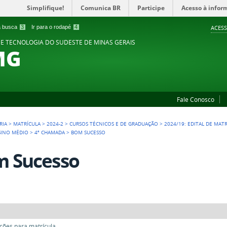
Simplifique!
Comunica BR
Participe
Acesso à infor
 a busca
3
Ir para o rodapé
4
ACESS
 E TECNOLOGIA DO SUDESTE DE MINAS GERAIS
MG
Fale Conosco
RIA
>
MATRÍCULA
>
2024-2
>
CURSOS TÉCNICOS E DE GRADUAÇÃO
>
2024/19: EDITAL DE MAT
SINO MÉDIO
>
4ª CHAMADA
>
BOM SUCESSO
 Sucesso
ões para matrícula