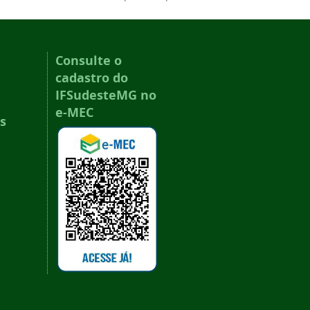
Consulte o
cadastro do
IFSudesteMG no
e-MEC
s