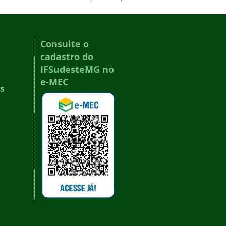
Consulte o
cadastro do
IFSudesteMG no
e-MEC
s