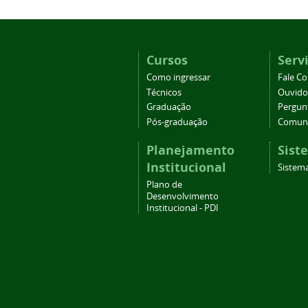
Cursos
Serv
Como ingressar
Fale C
Técnicos
Ouvido
Graduação
Pergun
Pós-graduação
Comuni
Planejamento
Sist
Institucional
Sistema
Plano de
Desenvolvimento
Institucional - PDI