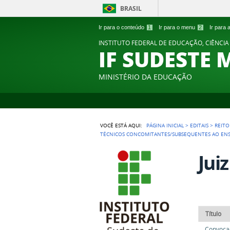
BRASIL
Ir para o conteúdo
1
Ir para o menu
2
Ir para
INSTITUTO FEDERAL DE EDUCAÇÃO, CIÊNCIA
IF SUDESTE 
MINISTÉRIO DA EDUCAÇÃO
VOCÊ ESTÁ AQUI:
PÁGINA INICIAL
>
EDITAIS
>
REITO
TÉCNICOS CONCOMITANTES/SUBSEQUENTES AO EN
Jui
Título
Convocaç