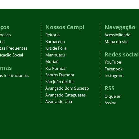
iços
Nossos Campi
Navegação
onosco
Reitoria
Acessibilidade
ria
Barbacena
Mapa do site
tas Frequentes
Juiz de Fora
Redes sociai
cação Social
Manhuaçu
Muriaé
YouTube
emas
Rio Pomba
Facebook
Santos Dumont
s Institucionais
Instagram
São João del-Rei
RSS
Avançado Bom Sucesso
Avançado Cataguases
O que é?
Avançado Ubá
Assine