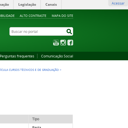
Acessar
mação
Legislação
Canais
IBILIDADE
ALTO CONTRASTE
MAPA DO SITE
Buscar no portal
Buscar no portal
YouTube
Instagram
Facebook
Perguntas frequentes
Comunicação Social
RÍCULA CURSOS TÉCNICOS E DE GRADUAÇÃO
>
Tipo
Pasta