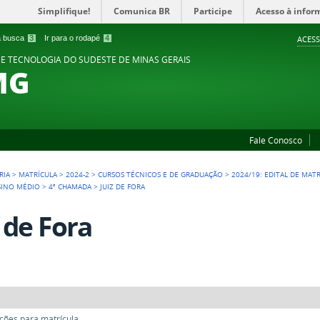
Simplifique!
Comunica BR
Participe
Acesso à infor
 a busca
3
Ir para o rodapé
4
ACESS
 E TECNOLOGIA DO SUDESTE DE MINAS GERAIS
MG
Fale Conosco
RIA
>
MATRÍCULA
>
2024-2
>
CURSOS TÉCNICOS E DE GRADUAÇÃO
>
2024/19: EDITAL DE MAT
SINO MÉDIO
>
4ª CHAMADA
>
JUIZ DE FORA
z de Fora
ões para matrícula