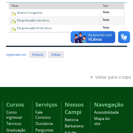
Título
Tipo
Pasta
Edital e Cronograma
Pasta
Pós-graduação Lato Sensu
Pasta
Pós-graduação Stricto Sensu
registrado em:
Reitoria
Editais
Voltar para o topo
Cursos
Serviços
Nossos
Navegação
Campi
Como
Fale
Acessibilidade
ingressar
Conosco
Mapa do
Reitoria
Técnicos
Ouvidoria
site
Barbacena
Graduação
Perguntas
Juiz de