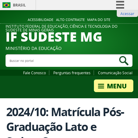
BRASIL
Acessar
Simplifique!
ACESSIBILIDADE
ALTO CONTRASTE
MAPA DO SITE
Comunica BR
INSTITUTO FEDERAL DE EDUCAÇÃO, CIÊNCIA E TECNOLOGIA DO
IF SUDESTE MG
SUDESTE DE MINAS GERAIS
Participe
Acesso à informação
MINISTÉRIO DA EDUCAÇÃO
Legislação
Buscar no portal
Bus
Canais
Fale Conosco
Perguntas frequentes
Comunicação Social
2024/10: Matrícula Pós-
Graduação Lato e