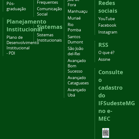
Redes
Frequentes
Pós-
Fora
graduação
Comunicação
sociais
Manhuaçu
Social
Muriaé
YouTube
Planejamento
Rio
Facebook
Sistemas
Institucional
Pomba
Instagram
Sistemas
Santos
Plano de
Institucionais
Dumont
Desenvolvimento
RSS
Institucional
São João
O que é?
- PDI
del-Rei
Assine
Avançado
Bom
Consulte
Sucesso
Avançado
o
Cataguases
cadastro
Avançado
do
Ubá
IFSudesteMG
no e-
MEC