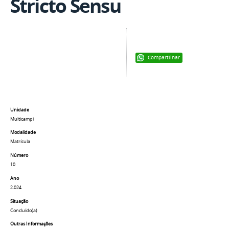
Stricto Sensu
Compartilhar
Unidade
Multicampi
Modalidade
Matrícula
Número
10
Ano
2.024
Situação
Concluído(a)
Outras Informações