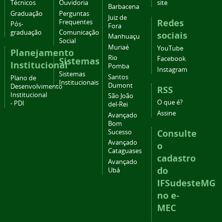
Técnicos
Ouvidoria
site
Barbacena
Graduação
Perguntas
Juiz de
Redes
Frequentes
Pós-
Fora
graduação
Comunicação
sociais
Manhuaçu
Social
Muriaé
YouTube
Planejamento
Rio
Facebook
Sistemas
Institucional
Pomba
Instagram
Sistemas
Santos
Plano de
Institucionais
Dumont
Desenvolvimento
RSS
Institucional
São João
O que é?
- PDI
del-Rei
Assine
Avançado
Bom
Consulte
Sucesso
Avançado
o
Cataguases
cadastro
Avançado
do
Ubá
IFSudesteMG
no e-
MEC