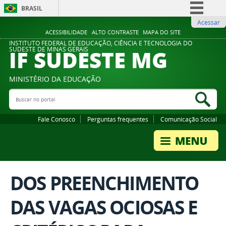
BRASIL
Acessar
Simplifique!
ACESSIBILIDADE
ALTO CONTRASTE
MAPA DO SITE
Comunica BR
INSTITUTO FEDERAL DE EDUCAÇÃO, CIÊNCIA E TECNOLOGIA DO
IF SUDESTE MG
SUDESTE DE MINAS GERAIS
Participe
Acesso à informação
MINISTÉRIO DA EDUCAÇÃO
Legislação
Buscar no portal
Bus
Canais
Fale Conosco
Perguntas frequentes
Comunicação Social
DOS PREENCHIMENTO
DAS VAGAS OCIOSAS E