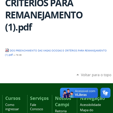
CRITÉRIOS PARA
REMANEJAMENTO
(1).pdf
DOS PREENCHIMENTO DAS VAGAS OCIOSAS E CRITÉRIOS PARA REMANEJAMENTO
(1).pdf
— 76 KB
Voltar para o topo
Cursos
Serviços
Nossos
Navegação
Campi
Como
Fale
Acessibilidade
ingressar
Conosco
Mapa do
Reitoria