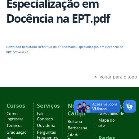
Especialização em
Docência na EPT.pdf
Download Resultado Definitivo da 1ª Chamada-Especialização em Docência na
EPT.pdf
— 88 KB
Voltar para o topo
Cursos
Serviços
Nossos
Navegação
Campi
Como
Fale
Acessibilidade
ingressar
Conosco
Mapa do
Reitoria
Técnicos
Ouvidoria
site
Barbacena
Graduação
Perguntas
Juiz de
Redes
Frequentes
Pós-