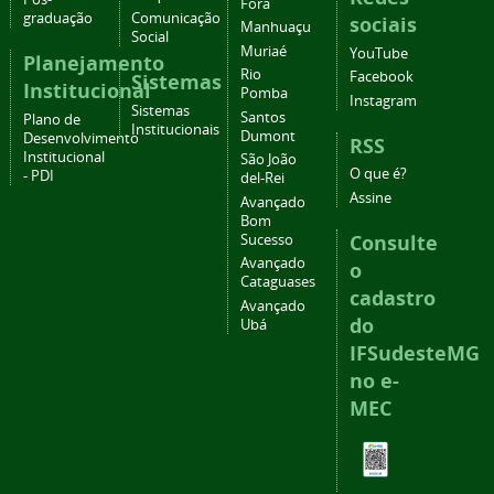
Fora
graduação
Comunicação
sociais
Manhuaçu
Social
Muriaé
YouTube
Planejamento
Rio
Facebook
Sistemas
Institucional
Pomba
Instagram
Sistemas
Santos
Plano de
Institucionais
Dumont
Desenvolvimento
RSS
Institucional
São João
O que é?
- PDI
del-Rei
Assine
Avançado
Bom
Consulte
Sucesso
Avançado
o
Cataguases
cadastro
Avançado
do
Ubá
IFSudesteMG
no e-
MEC