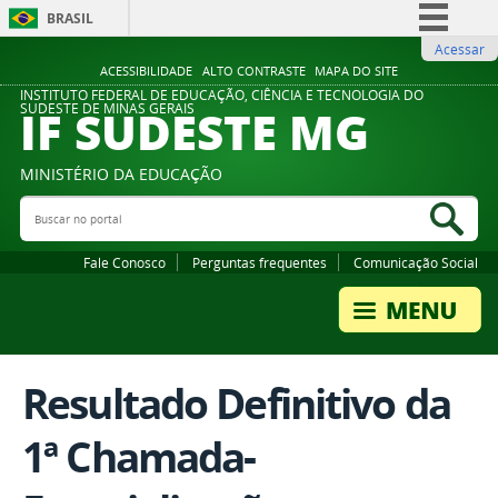
BRASIL
Acessar
Simplifique!
ACESSIBILIDADE
ALTO CONTRASTE
MAPA DO SITE
Comunica BR
INSTITUTO FEDERAL DE EDUCAÇÃO, CIÊNCIA E TECNOLOGIA DO
IF SUDESTE MG
SUDESTE DE MINAS GERAIS
Participe
Acesso à informação
MINISTÉRIO DA EDUCAÇÃO
Legislação
Buscar no portal
Bus
Canais
Fale Conosco
Perguntas frequentes
Comunicação Social
Resultado Definitivo da
1ª Chamada-