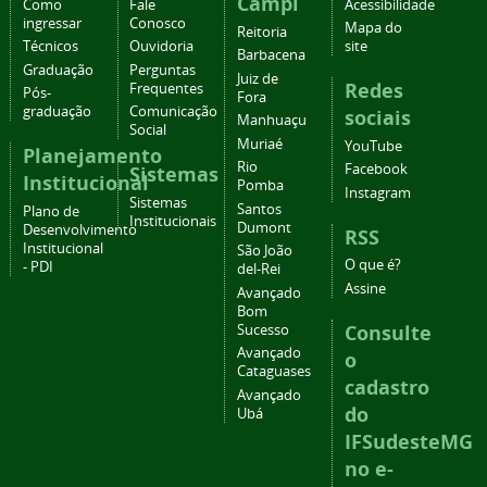
Campi
Como
Fale
Acessibilidade
ingressar
Conosco
Mapa do
Reitoria
Técnicos
Ouvidoria
site
Barbacena
Graduação
Perguntas
Juiz de
Redes
Frequentes
Pós-
Fora
graduação
Comunicação
sociais
Manhuaçu
Social
Muriaé
YouTube
Planejamento
Rio
Facebook
Sistemas
Institucional
Pomba
Instagram
Sistemas
Santos
Plano de
Institucionais
Dumont
Desenvolvimento
RSS
Institucional
São João
O que é?
- PDI
del-Rei
Assine
Avançado
Bom
Consulte
Sucesso
Avançado
o
Cataguases
cadastro
Avançado
do
Ubá
IFSudesteMG
no e-