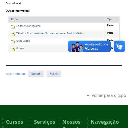
Concluído(a)
Outras Informações
Título
Tipo
Pasta
Edital e Cronograma
Pasta
Técnicos Concomitantes/Subsequentes ao Ensino Médio
Pasta
Graduação
Pasta
Proeja
registrado em:
Reitoria
Editais
Voltar para o topo
Cursos
Serviços
Nossos
Navegação