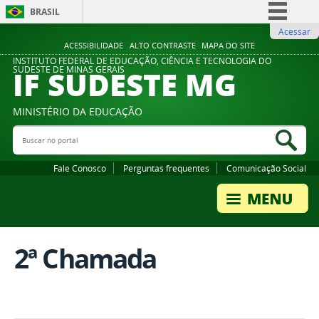
BRASIL
Acessar
Simplifique!
ACESSIBILIDADE
ALTO CONTRASTE
MAPA DO SITE
Comunica BR
INSTITUTO FEDERAL DE EDUCAÇÃO, CIÊNCIA E TECNOLOGIA DO
IF SUDESTE MG
SUDESTE DE MINAS GERAIS
Participe
Acesso à informação
MINISTÉRIO DA EDUCAÇÃO
Legislação
Buscar no portal
Bus
Canais
Fale Conosco
Perguntas frequentes
Comunicação Social
2ª Chamada