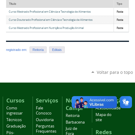
Título
Tipo
Curso Mestrado Profissional em Ciência e Tecnologia de Alimentos
Pasta
Curso Doutorado Profissional em Ciência e Tecnologia de Alimentos
Pasta
Curso Mestrado Profissional em Nutrição e Produção Animal
Pasta
registrado em:
Reitoria
Editais
Voltar para o topo
Cursos
Serviços
Nossos
Navegação
Campi
Como
Fale
Acessibilidade
ingressar
Conosco
Mapa do
Reitoria
Técnicos
Ouvidoria
site
Barbacena
Graduação
Perguntas
Juiz de
Redes
Frequentes
Pós-
Fora