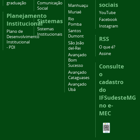
graduação
Comunicação
sociais
Manhuaçu
Social
Muriaé
YouTube
Planejamento
Rio
Facebook
Sistemas
Institucional
Pomba
Instagram
Sistemas
Santos
Plano de
Institucionais
Dumont
Desenvolvimento
RSS
Institucional
São João
O que é?
- PDI
del-Rei
Assine
Avançado
Bom
Consulte
Sucesso
Avançado
o
Cataguases
cadastro
Avançado
do
Ubá
IFSudesteMG
no e-
MEC