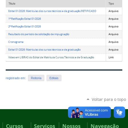
Título
Tipo
Edital 01/2026: Matrículas dos cursos técnicos e de graduação RETIFICADO
Arquivo
1ª Retificação Edital 01/2026
Arquivo
2ª Retificação Edital 01/2026
Arquivo
Resultado do período de solicitação de impugnação
Arquivo
Cronograma
Arquivo
Edital 01/2026: Matrículas dos cursos técnicos e de graduação
Arquivo
Vídeo em LIBRAS do Edital de Matrícula Cursos Técnicos e de Graduação
Link
registrado em:
Reitoria
Editais
Voltar para o topo
Cursos
Serviços
Nossos
Navegação