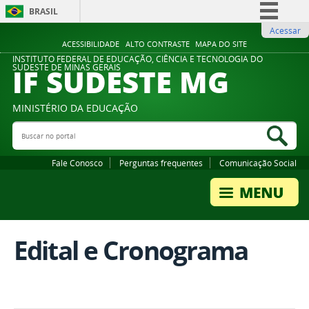
BRASIL
Acessar
Simplifique!
ACESSIBILIDADE
ALTO CONTRASTE
MAPA DO SITE
Comunica BR
INSTITUTO FEDERAL DE EDUCAÇÃO, CIÊNCIA E TECNOLOGIA DO
IF SUDESTE MG
SUDESTE DE MINAS GERAIS
Participe
Acesso à informação
MINISTÉRIO DA EDUCAÇÃO
Legislação
Buscar no portal
Bus
Canais
Fale Conosco
Perguntas frequentes
Comunicação Social
Edital e Cronograma