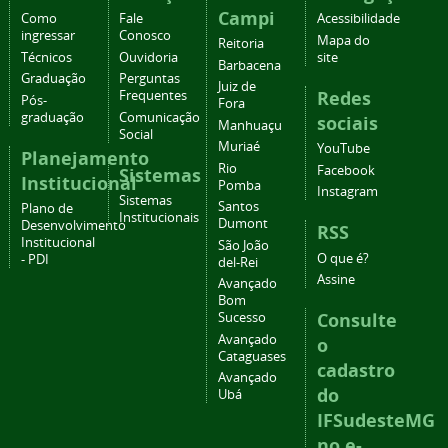
Campi
Como
Fale
Acessibilidade
ingressar
Conosco
Mapa do
Reitoria
Técnicos
Ouvidoria
site
Barbacena
Graduação
Perguntas
Juiz de
Redes
Frequentes
Pós-
Fora
graduação
Comunicação
sociais
Manhuaçu
Social
Muriaé
YouTube
Planejamento
Rio
Facebook
Sistemas
Institucional
Pomba
Instagram
Sistemas
Santos
Plano de
Institucionais
Dumont
Desenvolvimento
RSS
Institucional
São João
O que é?
- PDI
del-Rei
Assine
Avançado
Bom
Consulte
Sucesso
Avançado
o
Cataguases
cadastro
Avançado
do
Ubá
IFSudesteMG
no e-