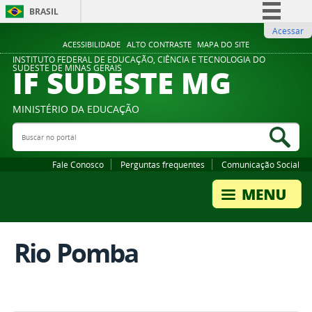
BRASIL
Acessar
Simplifique!
ACESSIBILIDADE
ALTO CONTRASTE
MAPA DO SITE
Comunica BR
INSTITUTO FEDERAL DE EDUCAÇÃO, CIÊNCIA E TECNOLOGIA DO
IF SUDESTE MG
SUDESTE DE MINAS GERAIS
Participe
Acesso à informação
MINISTÉRIO DA EDUCAÇÃO
Legislação
Buscar no portal
Bus
Canais
Fale Conosco
Perguntas frequentes
Comunicação Social
Rio Pomba