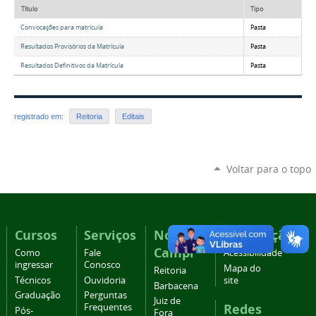
Título
Tipo
Convocações para matrícula
Pasta
Resultados Provisórios da Matrícula
Pasta
Resultados Definitivos da Matrícula
Pasta
registrado em:
Reitoria
Editais
Voltar para o topo
Cursos
Serviços
Nossos
Navegação
Campi
Como
Fale
Acessibilidade
ingressar
Conosco
Mapa do
Reitoria
Técnicos
Ouvidoria
site
Barbacena
Graduação
Perguntas
Juiz de
Redes
Frequentes
Pós-
Fora