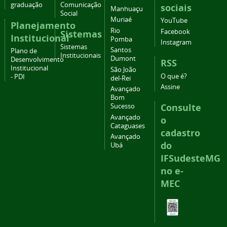
graduação
Comunicação
sociais
Manhuaçu
Social
Muriaé
YouTube
Planejamento
Rio
Facebook
Sistemas
Institucional
Pomba
Instagram
Sistemas
Santos
Plano de
Institucionais
Dumont
Desenvolvimento
RSS
Institucional
São João
O que é?
- PDI
del-Rei
Assine
Avançado
Bom
Consulte
Sucesso
Avançado
o
Cataguases
cadastro
Avançado
do
Ubá
IFSudesteMG
no e-
MEC