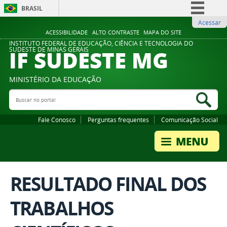
BRASIL
Acessar
Simplifique!
ACESSIBILIDADE
ALTO CONTRASTE
MAPA DO SITE
Comunica BR
INSTITUTO FEDERAL DE EDUCAÇÃO, CIÊNCIA E TECNOLOGIA DO
IF SUDESTE MG
SUDESTE DE MINAS GERAIS
Participe
Acesso à informação
MINISTÉRIO DA EDUCAÇÃO
Legislação
Buscar no portal
Bus
Canais
Fale Conosco
Perguntas frequentes
Comunicação Social
RESULTADO FINAL DOS
TRABALHOS