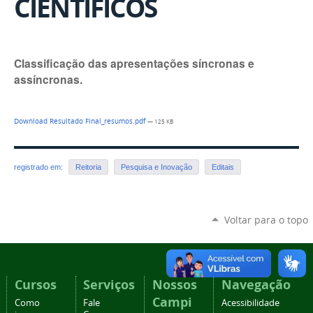
CIENTÍFICOS
Classificação das apresentações síncronas e
assíncronas.
Download Resultado Final_resumos.pdf
— 125 KB
registrado em:
Reitoria
Pesquisa e Inovação
Editais
Voltar para o topo
Cursos
Serviços
Nossos
Navegação
Campi
Como
Fale
Acessibilidade