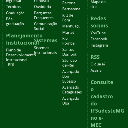
ingressar
Conosco
Mapa do
Reitoria
Técnicos
Ouvidoria
site
Barbacena
Graduação
Perguntas
Juiz de
Redes
Frequentes
Pós-
Fora
graduação
Comunicação
sociais
Manhuaçu
Social
Muriaé
YouTube
Planejamento
Rio
Facebook
Sistemas
Institucional
Pomba
Instagram
Sistemas
Santos
Plano de
Institucionais
Dumont
Desenvolvimento
RSS
Institucional
São João
O que é?
- PDI
del-Rei
Assine
Avançado
Bom
Consulte
Sucesso
Avançado
o
Cataguases
cadastro
Avançado
do
Ubá
IFSudesteMG
no e-
MEC