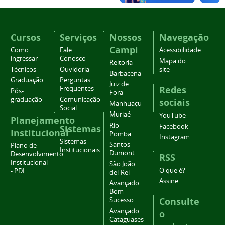
Cursos
Serviços
Nossos
Navegação
Campi
Como
Fale
Acessibilidade
ingressar
Conosco
Mapa do
Reitoria
Técnicos
Ouvidoria
site
Barbacena
Graduação
Perguntas
Juiz de
Redes
Frequentes
Pós-
Fora
graduação
Comunicação
sociais
Manhuaçu
Social
Muriaé
YouTube
Planejamento
Rio
Facebook
Sistemas
Institucional
Pomba
Instagram
Sistemas
Santos
Plano de
Institucionais
Dumont
Desenvolvimento
RSS
Institucional
São João
O que é?
- PDI
del-Rei
Assine
Avançado
Bom
Consulte
Sucesso
Avançado
o
Cataguases