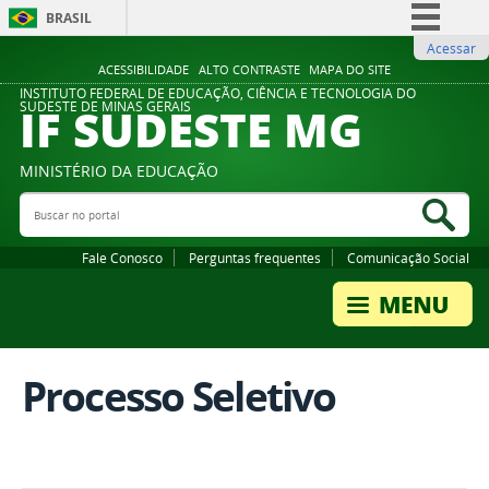
BRASIL
Acessar
Simplifique!
ACESSIBILIDADE
ALTO CONTRASTE
MAPA DO SITE
Comunica BR
INSTITUTO FEDERAL DE EDUCAÇÃO, CIÊNCIA E TECNOLOGIA DO
IF SUDESTE MG
SUDESTE DE MINAS GERAIS
Participe
Acesso à informação
MINISTÉRIO DA EDUCAÇÃO
Legislação
Buscar no portal
Bus
Canais
Fale Conosco
Perguntas frequentes
Comunicação Social
Processo Seletivo