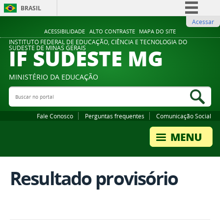
BRASIL
Acessar
Simplifique!
ACESSIBILIDADE
ALTO CONTRASTE
MAPA DO SITE
Comunica BR
INSTITUTO FEDERAL DE EDUCAÇÃO, CIÊNCIA E TECNOLOGIA DO
IF SUDESTE MG
SUDESTE DE MINAS GERAIS
Participe
Acesso à informação
MINISTÉRIO DA EDUCAÇÃO
Legislação
Buscar no portal
Bus
Canais
Fale Conosco
Perguntas frequentes
Comunicação Social
Resultado provisório