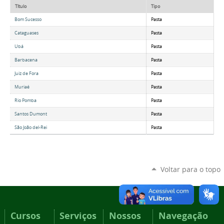
Título
Tipo
Bom Sucesso
Pasta
Cataguases
Pasta
Ubá
Pasta
Barbacena
Pasta
Juiz de Fora
Pasta
Muriaé
Pasta
Rio Pomba
Pasta
Santos Dumont
Pasta
São João del-Rei
Pasta
Voltar para o topo
Cursos
Serviços
Nossos
Navegação