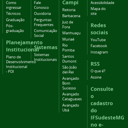
Campi
Como
Fale
Acessibilidade
ingressar
Conosco
Mapa do
Reitoria
Técnicos
Ouvidoria
site
Barbacena
Graduação
Perguntas
Juiz de
Redes
Frequentes
Pós-
Fora
graduação
Comunicação
sociais
Manhuaçu
Social
Muriaé
YouTube
Planejamento
Rio
Facebook
Sistemas
Institucional
Pomba
Instagram
Sistemas
Santos
Plano de
Institucionais
Dumont
Desenvolvimento
RSS
Institucional
São João
O que é?
- PDI
del-Rei
Assine
Avançado
Bom
Consulte
Sucesso
Avançado
o
Cataguases
cadastro
Avançado
do
Ubá
IFSudesteMG
no e-