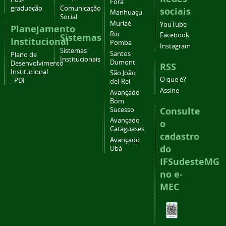
Fora
graduação
Comunicação
sociais
Manhuaçu
Social
Muriaé
YouTube
Planejamento
Rio
Facebook
Sistemas
Institucional
Pomba
Instagram
Sistemas
Santos
Plano de
Institucionais
Dumont
Desenvolvimento
RSS
Institucional
São João
O que é?
- PDI
del-Rei
Assine
Avançado
Bom
Consulte
Sucesso
Avançado
o
Cataguases
cadastro
Avançado
do
Ubá
IFSudesteMG
no e-
MEC