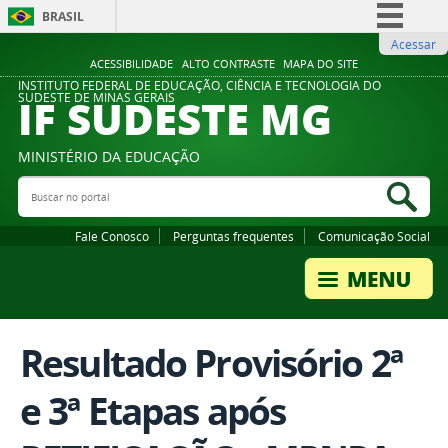
BRASIL
Acessar
Simplifique!
ACESSIBILIDADE
ALTO CONTRASTE
MAPA DO SITE
Comunica BR
INSTITUTO FEDERAL DE EDUCAÇÃO, CIÊNCIA E TECNOLOGIA DO
IF SUDESTE MG
SUDESTE DE MINAS GERAIS
Participe
Acesso à informação
MINISTÉRIO DA EDUCAÇÃO
Legislação
Buscar no portal
Bus
Canais
Fale Conosco
Perguntas frequentes
Comunicação Social
Resultado Provisório 2ª
e 3ª Etapas após