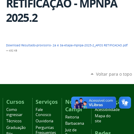
RETIFICAÇÃO - MPNPA
2025.2
Download Resultado-provisorio- 2a e 3a-etapa-mpnpa-2025-2_APOS RETIFICACAO.pdf
— 432 KB
Voltar para o topo
Cursos
Serviços
Nossos
Navegação
Campi
Como
Fale
Acessibilidade
ingressar
Conosco
Mapa do
Reitoria
Técnicos
Ouvidoria
site
Barbacena
Graduação
Perguntas
Juiz de
Redes
Frequentes
Pós-