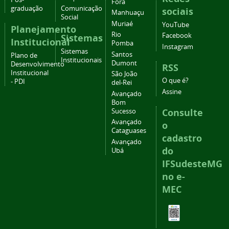
Fora
graduação
Comunicação
sociais
Manhuaçu
Social
Muriaé
YouTube
Planejamento
Rio
Facebook
Sistemas
Institucional
Pomba
Instagram
Sistemas
Santos
Plano de
Institucionais
Dumont
Desenvolvimento
RSS
Institucional
São João
O que é?
- PDI
del-Rei
Assine
Avançado
Bom
Consulte
Sucesso
Avançado
o
Cataguases
cadastro
Avançado
do
Ubá
IFSudesteMG
no e-
MEC