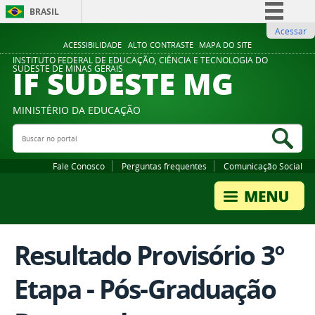
BRASIL
Acessar
Simplifique!
ACESSIBILIDADE
ALTO CONTRASTE
MAPA DO SITE
Comunica BR
INSTITUTO FEDERAL DE EDUCAÇÃO, CIÊNCIA E TECNOLOGIA DO
IF SUDESTE MG
SUDESTE DE MINAS GERAIS
Participe
Acesso à informação
MINISTÉRIO DA EDUCAÇÃO
Legislação
Buscar no portal
Bus
Canais
Fale Conosco
Perguntas frequentes
Comunicação Social
Resultado Provisório 3°
Etapa - Pós-Graduação