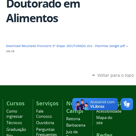
Doutorado em
Alimentos
Download Resultado Provisório 3° Etapa -DOUTORADO.xlsx - Planilhas Google.pdf
—
369 KB
Voltar para o topo
Cursos
Serviços
Nossos
Navegação
Campi
Como
Fale
Acessibilidade
ingressar
Conosco
Mapa do
Reitoria
Técnicos
Ouvidoria
site
Barbacena
Graduação
Perguntas
Juiz de
Redes
Frequentes
Pós-