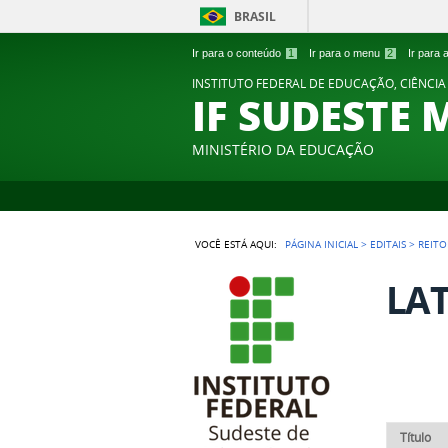
BRASIL
Ir para o conteúdo
1
Ir para o menu
2
Ir para
INSTITUTO FEDERAL DE EDUCAÇÃO, CIÊNCIA
IF SUDESTE 
MINISTÉRIO DA EDUCAÇÃO
VOCÊ ESTÁ AQUI:
PÁGINA INICIAL
>
EDITAIS
>
REITO
LA
Título