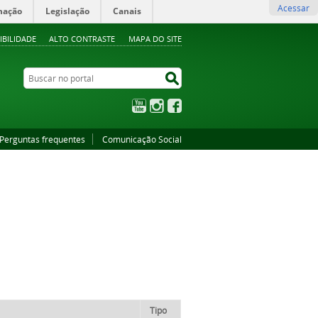
Acessar
mação
Legislação
Canais
IBILIDADE
ALTO CONTRASTE
MAPA DO SITE
Buscar no portal
Buscar no portal
YouTube
Instagram
Facebook
Perguntas frequentes
Comunicação Social
Tipo