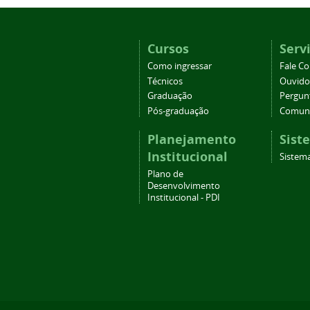
Cursos
Serv
Como ingressar
Fale C
Técnicos
Ouvido
Graduação
Pergun
Pós-graduação
Comuni
Planejamento
Sist
Institucional
Sistema
Plano de
Desenvolvimento
Institucional - PDI