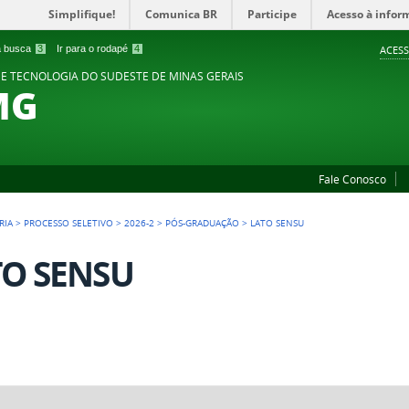
Simplifique!
Comunica BR
Participe
Acesso à infor
 a busca
3
Ir para o rodapé
4
ACESS
 E TECNOLOGIA DO SUDESTE DE MINAS GERAIS
MG
Fale Conosco
RIA
>
PROCESSO SELETIVO
>
2026-2
>
PÓS-GRADUAÇÃO
>
LATO SENSU
TO SENSU