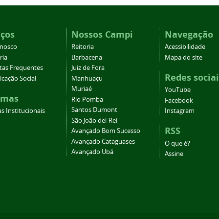
iços
Nossos Campi
Navegação
onosco
Reitoria
Acessibilidade
ria
Barbacena
Mapa do site
tas Frequentes
Juiz de Fora
Redes sociai
cação Social
Manhuaçu
Muriaé
YouTube
emas
Rio Pomba
Facebook
Santos Dumont
s Institucionais
Instagram
São João del-Rei
RSS
Avançado Bom Sucesso
Avançado Cataguases
O que é?
Avançado Ubá
Assine