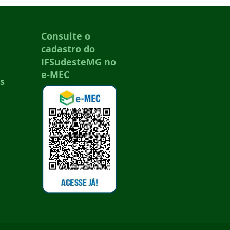
Consulte o
cadastro do
IFSudesteMG no
e-MEC
s