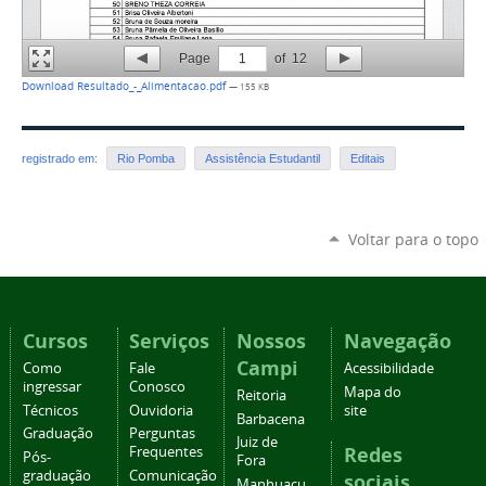
Page
1
of
12
Download Resultado_-_Alimentacao.pdf
— 155 KB
registrado em:
Rio Pomba
Assistência Estudantil
Editais
Voltar para o topo
Cursos
Serviços
Nossos
Navegação
Campi
Como
Fale
Acessibilidade
ingressar
Conosco
Mapa do
Reitoria
Técnicos
Ouvidoria
site
Barbacena
Graduação
Perguntas
Juiz de
Redes
Frequentes
Pós-
Fora
graduação
Comunicação
sociais
Manhuaçu