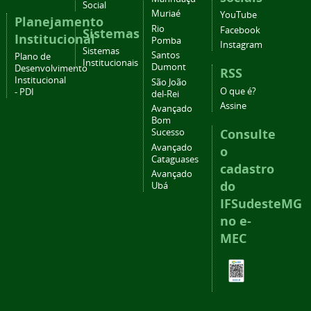
Social
Muriaé
YouTube
Planejamento
Rio
Facebook
Sistemas
Institucional
Pomba
Instagram
Sistemas
Santos
Plano de
Institucionais
Dumont
Desenvolvimento
RSS
Institucional
São João
O que é?
- PDI
del-Rei
Assine
Avançado
Bom
Consulte
Sucesso
Avançado
o
Cataguases
cadastro
Avançado
do
Ubá
IFSudesteMG
no e-
MEC