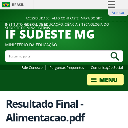
BRASIL
Acessar
Simplifique!
ACESSIBILIDADE
ALTO CONTRASTE
MAPA DO SITE
Comunica BR
INSTITUTO FEDERAL DE EDUCAÇÃO, CIÊNCIA E TECNOLOGIA DO
IF SUDESTE MG
SUDESTE DE MINAS GERAIS
Participe
Acesso à informação
MINISTÉRIO DA EDUCAÇÃO
Legislação
Buscar no portal
Bus
Canais
Fale Conosco
Perguntas frequentes
Comunicação Social
Resultado Final -
Alimentacao.pdf