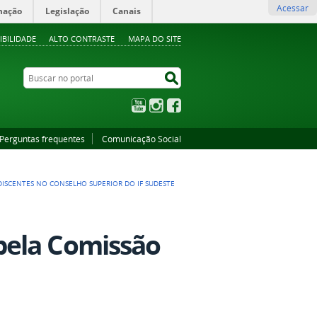
Acessar
mação
Legislação
Canais
IBILIDADE
ALTO CONTRASTE
MAPA DO SITE
Buscar no portal
Buscar no portal
YouTube
Instagram
Facebook
Perguntas frequentes
Comunicação Social
DISCENTES NO CONSELHO SUPERIOR DO IF SUDESTE
pela Comissão