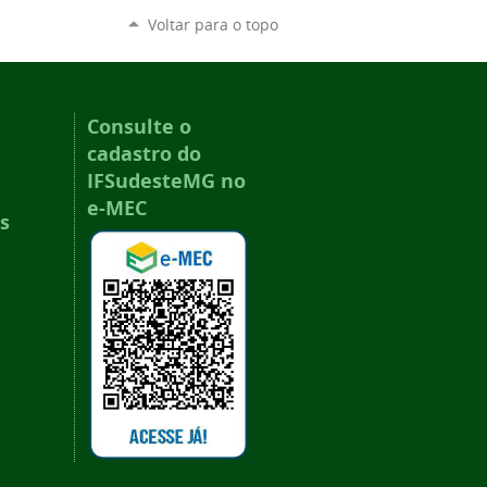
Voltar para o topo
Consulte o
cadastro do
IFSudesteMG no
e-MEC
s