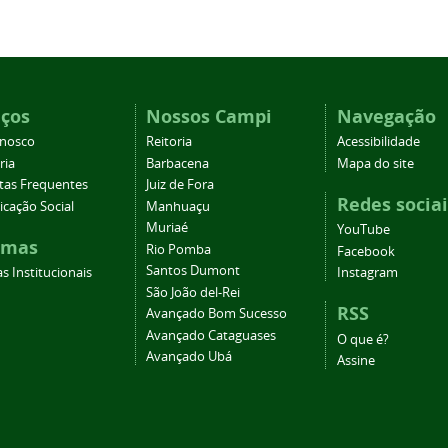
iços
Nossos Campi
Navegação
onosco
Reitoria
Acessibilidade
ria
Barbacena
Mapa do site
tas Frequentes
Juiz de Fora
Redes sociai
cação Social
Manhuaçu
Muriaé
YouTube
emas
Rio Pomba
Facebook
Santos Dumont
s Institucionais
Instagram
São João del-Rei
RSS
Avançado Bom Sucesso
Avançado Cataguases
O que é?
Avançado Ubá
Assine