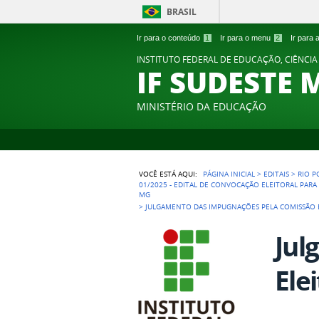
BRASIL
Ir para o conteúdo
1
Ir para o menu
2
Ir para
INSTITUTO FEDERAL DE EDUCAÇÃO, CIÊNCIA
IF SUDESTE 
MINISTÉRIO DA EDUCAÇÃO
VOCÊ ESTÁ AQUI:
PÁGINA INICIAL
>
EDITAIS
>
RIO 
01/2025 - EDITAL DE CONVOCAÇÃO ELEITORAL PAR
MG
>
JULGAMENTO DAS IMPUGNAÇÕES PELA COMISSÃO 
Jul
Ele