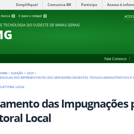
Simplifique!
Comunica BR
Participe
Acesso à infor
 a busca
3
Ir para o rodapé
4
ACESS
 E TECNOLOGIA DO SUDESTE DE MINAS GERAIS
MG
Fale Conosco
POMBA
>
ELEIÇÃO
>
2025
>
A ESCOLHA DOS REPRESENTANTES DOS SERVIDORES DOCENTES, TÉCNICO-ADMINISTRATIVOS E 
ELEITORAL LOCAL
gamento das Impugnações 
itoral Local