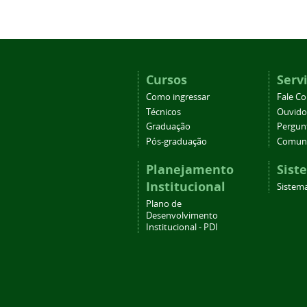
Cursos
Serv
Como ingressar
Fale C
Técnicos
Ouvido
Graduação
Pergun
Pós-graduação
Comuni
Planejamento
Sist
Institucional
Sistema
Plano de
Desenvolvimento
Institucional - PDI