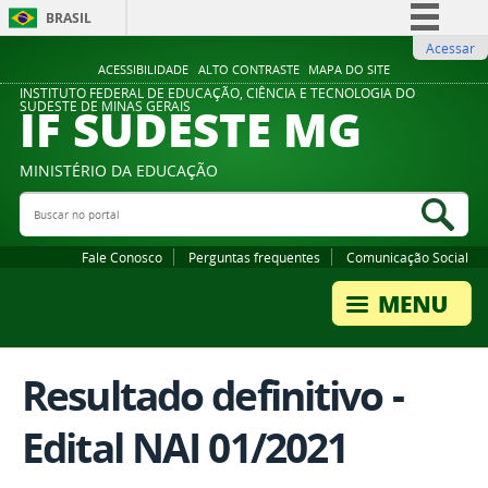
BRASIL
Acessar
Simplifique!
ACESSIBILIDADE
ALTO CONTRASTE
MAPA DO SITE
Comunica BR
INSTITUTO FEDERAL DE EDUCAÇÃO, CIÊNCIA E TECNOLOGIA DO
IF SUDESTE MG
SUDESTE DE MINAS GERAIS
Participe
Acesso à informação
MINISTÉRIO DA EDUCAÇÃO
Legislação
Buscar no portal
Bus
Canais
Fale Conosco
Perguntas frequentes
Comunicação Social
Resultado definitivo -
Edital NAI 01/2021