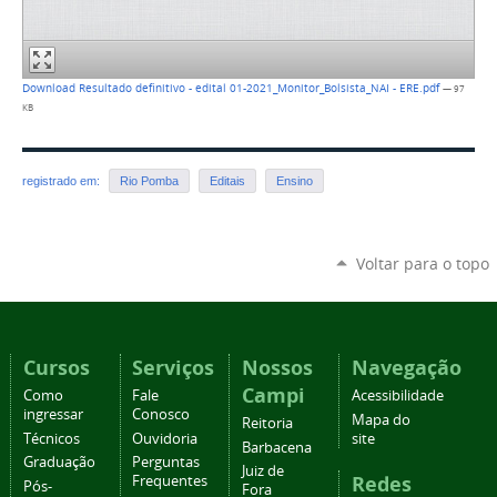
Download Resultado definitivo - edital 01-2021_Monitor_Bolsista_NAI - ERE.pdf
— 97
KB
registrado em:
Rio Pomba
Editais
Ensino
Voltar para o topo
Cursos
Serviços
Nossos
Navegação
Campi
Como
Fale
Acessibilidade
ingressar
Conosco
Mapa do
Reitoria
Técnicos
Ouvidoria
site
Barbacena
Graduação
Perguntas
Juiz de
Redes
Frequentes
Pós-
Fora