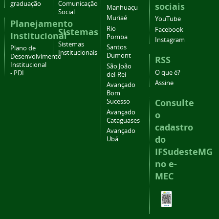
graduação
Comunicação
sociais
Manhuaçu
Social
Muriaé
YouTube
Planejamento
Rio
Facebook
Sistemas
Institucional
Pomba
Instagram
Sistemas
Santos
Plano de
Institucionais
Dumont
Desenvolvimento
RSS
Institucional
São João
O que é?
- PDI
del-Rei
Assine
Avançado
Bom
Consulte
Sucesso
Avançado
o
Cataguases
cadastro
Avançado
do
Ubá
IFSudesteMG
no e-
MEC