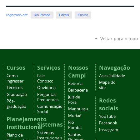
registrado em:
Rio Pomba
Editais
Ensino
Voltar para o topo
Cursos
Serviços
Nossos
Navegação
Campi
Como
Fale
Acessibilidade
ingressar
Conosco
Mapa do
Reitoria
Técnicos
Ouvidoria
site
Barbacena
Graduação
Perguntas
Juiz de
Redes
Frequentes
Pós-
Fora
graduação
Comunicação
sociais
Manhuaçu
Social
Muriaé
YouTube
Planejamento
Rio
Facebook
Sistemas
Institucional
Pomba
Instagram
Sistemas
Santos
Plano de
Institucionais
Dumont