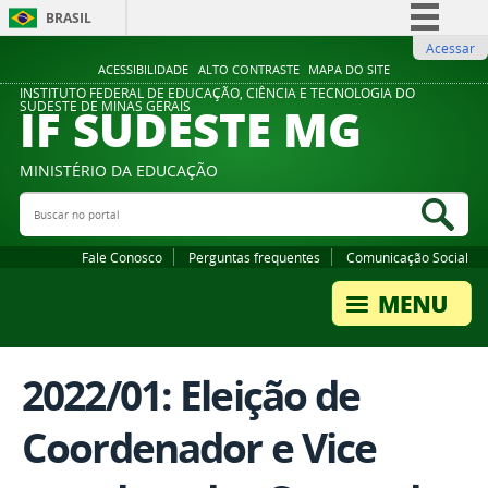
BRASIL
Acessar
Simplifique!
ACESSIBILIDADE
ALTO CONTRASTE
MAPA DO SITE
Comunica BR
INSTITUTO FEDERAL DE EDUCAÇÃO, CIÊNCIA E TECNOLOGIA DO
IF SUDESTE MG
SUDESTE DE MINAS GERAIS
Participe
Acesso à informação
MINISTÉRIO DA EDUCAÇÃO
Legislação
Buscar no portal
Bus
Canais
Fale Conosco
Perguntas frequentes
Comunicação Social
2022/01: Eleição de
Coordenador e Vice