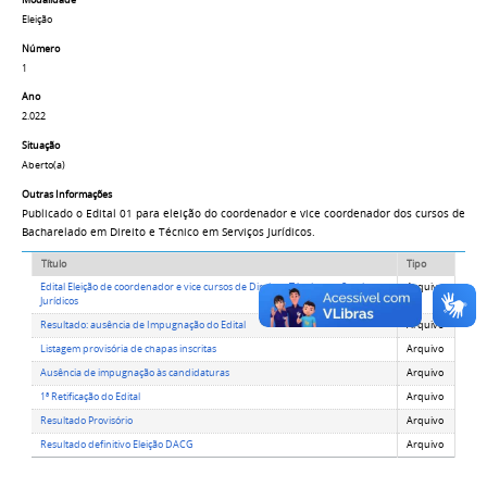
Eleição
Número
1
Ano
2.022
Situação
Aberto(a)
Outras Informações
Publicado o Edital 01 para eleição do coordenador e vice coordenador dos cursos de
Bacharelado em Direito e Técnico em Serviços Jurídicos.
Título
Tipo
Edital Eleição de coordenador e vice cursos de Direito e Técnico em Serviços
Arquivo
Jurídicos
Resultado: ausência de Impugnação do Edital
Arquivo
Listagem provisória de chapas inscritas
Arquivo
Ausência de impugnação às candidaturas
Arquivo
1ª Retificação do Edital
Arquivo
Resultado Provisório
Arquivo
Resultado definitivo Eleição DACG
Arquivo