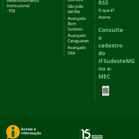
Desenvolvimento
RSS
Institucional
São João
O que é?
- PDI
del-Rei
Assine
Avançado
Bom
Consulte
Sucesso
Avançado
o
Cataguases
cadastro
Avançado
do
Ubá
IFSudesteMG
no e-
MEC