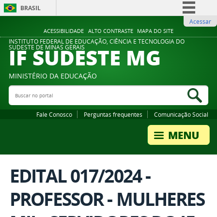
BRASIL
Acessar
Simplifique!
ACESSIBILIDADE
ALTO CONTRASTE
MAPA DO SITE
Comunica BR
INSTITUTO FEDERAL DE EDUCAÇÃO, CIÊNCIA E TECNOLOGIA DO
IF SUDESTE MG
SUDESTE DE MINAS GERAIS
Participe
Acesso à informação
MINISTÉRIO DA EDUCAÇÃO
Legislação
Buscar no portal
Bus
Canais
Fale Conosco
Perguntas frequentes
Comunicação Social
EDITAL 017/2024 -
PROFESSOR - MULHERES