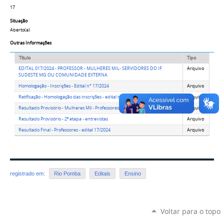
17
Situação
Aberto(a)
Outras Informações
Título
Tipo
EDITAL 017/2024 - PROFESSOR - MULHERES MIL- SERVIDORES DO IF
Arquivo
SUDESTE MG OU COMUNIDADE EXTERNA
Homologação - Inscrições - Edital n° 17/2024
Arquivo
Retificação - Homologação das inscrições - edital n° 17/2024
Arquivo
Resultado Provisório - Mulheres Mil - Professores
Arquivo
Resultado Provisório - 2ª etapa - entrevistas
Arquivo
Resultado Final - Professores - edital 17/2024
Arquivo
registrado em:
Rio Pomba
Editais
Ensino
Voltar para o topo