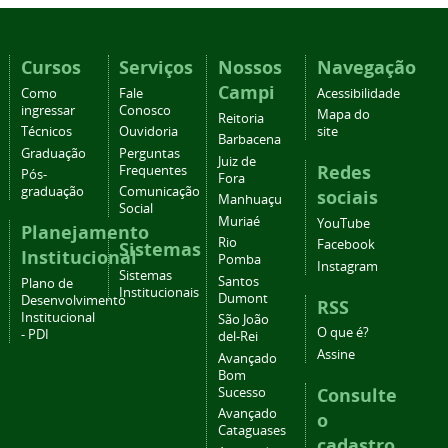
Cursos
Serviços
Nossos
Navegação
Campi
Como
Fale
Acessibilidade
ingressar
Conosco
Mapa do
Reitoria
Técnicos
Ouvidoria
site
Barbacena
Graduação
Perguntas
Juiz de
Redes
Frequentes
Pós-
Fora
graduação
Comunicação
sociais
Manhuaçu
Social
Muriaé
YouTube
Planejamento
Rio
Facebook
Sistemas
Institucional
Pomba
Instagram
Sistemas
Santos
Plano de
Institucionais
Dumont
Desenvolvimento
RSS
Institucional
São João
O que é?
- PDI
del-Rei
Assine
Avançado
Bom
Consulte
Sucesso
Avançado
o
Cataguases
cadastro