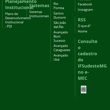
Planejamento
Rio
Facebook
Sistemas
Institucional
Pomba
Instagram
Sistemas
Santos
Plano de
Institucionais
Dumont
Desenvolvimento
RSS
Institucional
São João
O que é?
- PDI
del-Rei
Assine
Avançado
Bom
Consulte
Sucesso
Avançado
o
Cataguases
cadastro
Avançado
do
Ubá
IFSudesteMG
no e-
MEC