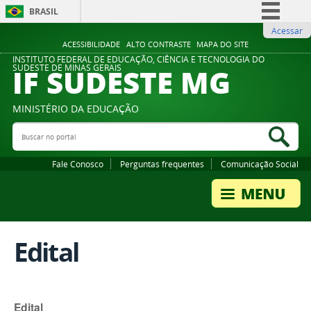
BRASIL
Acessar
Simplifique!
ACESSIBILIDADE
ALTO CONTRASTE
MAPA DO SITE
Comunica BR
INSTITUTO FEDERAL DE EDUCAÇÃO, CIÊNCIA E TECNOLOGIA DO
IF SUDESTE MG
SUDESTE DE MINAS GERAIS
Participe
Acesso à informação
MINISTÉRIO DA EDUCAÇÃO
Legislação
Buscar no portal
Bus
Canais
Fale Conosco
Perguntas frequentes
Comunicação Social
Edital
Edital