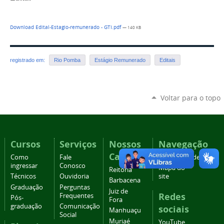
Download Edital-Estagio-remunerado - GTI.pdf
— 140 KB
registrado em:
Rio Pomba
Estágio Remunerado
Editais
Voltar para o topo
Cursos
Serviços
Nossos
Navegação
Campi
Como
Fale
Acessibilidade
ingressar
Conosco
Mapa do
Reitoria
Técnicos
Ouvidoria
site
Barbacena
Graduação
Perguntas
Juiz de
Redes
Frequentes
Pós-
Fora
graduação
Comunicação
sociais
Manhuaçu
Social
Muriaé
YouTube