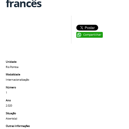
francês
Compartilhar
Unidade
Rio Pomba
Modalidade
Internacionalização
Número
1
Ano
2.020
Situação
Aberto(a)
Outras Informações