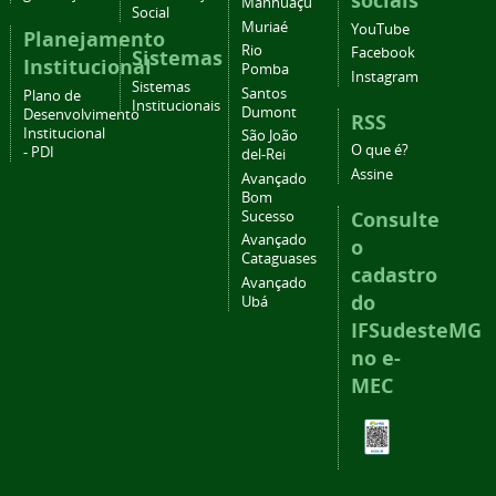
sociais
Manhuaçu
Social
Muriaé
YouTube
Planejamento
Rio
Facebook
Sistemas
Institucional
Pomba
Instagram
Sistemas
Santos
Plano de
Institucionais
Dumont
Desenvolvimento
RSS
Institucional
São João
O que é?
- PDI
del-Rei
Assine
Avançado
Bom
Consulte
Sucesso
Avançado
o
Cataguases
cadastro
Avançado
do
Ubá
IFSudesteMG
no e-
MEC