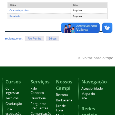
Título
Tipo
Chamada pública
Arquivo
Resultado
Arquivo
registrado em:
Rio Pomba
Editais
Voltar para o topo
Cursos
Serviços
Nossos
Navegação
Campi
Como
Fale
Acessibilidade
ingressar
Conosco
Mapa do
Reitoria
Técnicos
Ouvidoria
site
Barbacena
Graduação
Perguntas
Juiz de
Redes
Frequentes
Pós-
Fora
graduação
Comunicação