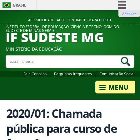
BRASIL
Acessar
Simplifique!
ACESSIBILIDADE
ALTO CONTRASTE
MAPA DO SITE
Comunica BR
INSTITUTO FEDERAL DE EDUCAÇÃO, CIÊNCIA E TECNOLOGIA DO
IF SUDESTE MG
SUDESTE DE MINAS GERAIS
Participe
Acesso à informação
MINISTÉRIO DA EDUCAÇÃO
Legislação
Buscar no portal
Bus
Canais
Fale Conosco
Perguntas frequentes
Comunicação Social
2020/01: Chamada
pública para curso de